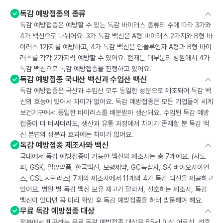
독감 예방접종의 종류
독감 예방접종은 예방할 수 있는 독감 바이러스 종류의 수에 따라 3가와
4가 백신으로 나뉘어요. 3가 독감 백신은 A형 바이러스 2가지와 B형 바
이러스 1가지를 예방하고, 4가 독감 백신은 인플루엔자 A형과 B형 바이
러스를 각각 2가지씩 예방할 수 있어요. 현재는 대부분의 병원에서 4가
독감 백신으로 독감 예방접종을 진행하고 있어요.
독감 예방접종 국내산 백신과 수입산 백신
독감 예방접종은 국산과 수입산 모두 동일한 성분으로 제조되어 독감 백
신의 효능에 있어서 차이가 없어요. 독감 예방접종은 모든 기업들이 세계
보건기구에서 동일한 바이러스를 배분받아 생산돼요. 수입된 독감 예방
접종이 더 비싸더라도, 생산과 유통 과정에서 차이가 존재할 뿐 독감 백
신 본연의 성분과 효과에는 차이가 없어요.
독감 예방접종 제조사와 백신
국내에서 독감 예방접종이 가능한 백신의 제조사는 총 7개에요. (사노
피, GSK, 일양약품, 한국백신, 보령제약, GC녹십자, SK 바이오사이언
스, CSL 시퀴러스) 7개의 제조사에서 11개의 4가 독감 백신을 제공하고
있어요. 병원 별 독감 백신 보유 재고가 달라서, 선호하는 제조사, 독감
백신이 있다면 꼭 미리 확인 후 독감 예방접종을 하러 방문해야 해요.
무료 독감 예방접종 대상
정부에서 제공하는 무료 독감 예방접종 대상은 65세 이상 어르신, 생후