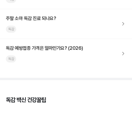
주말 소아 독감 진료 되나요?
독감
독감 예방접종 가격은 얼마인가요? (2026)
독감
독감 백신 건강꿀팁
독감의 종류, 감염성과 전파력의 차이
3분 꿀팁 ㆍ #독감