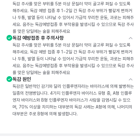
독감 주사를 맞은 부위를 5분 이상 문질러 약이 골고루 퍼질 수 있도록
해주세요. 독감 예방 접종 후 1~2일 간 독감 주사 부위가 빨갛게 변하거
나 두통, 발열 등이 나타날 수 있어서 가급적 무리한 운동, 과로는 피해주
세요. 음주는 독감예방접종 후 부작용을 발생시킬 수 있으므로 독감 주사
를 맞은 당일에는 술을 피해주세요
독감 예방접종 후 주의사항
독감 주사를 맞은 부위를 5분 이상 문질러 약이 골고루 퍼질 수 있도록
해주세요. 독감 예방 접종 후 1~2일 간 독감 주사 부위가 빨갛게 변하거
나 두통, 발열 등이 나타날 수 있어서 가급적 무리한 운동, 과로는 피해주
세요. 음주는 독감예방접종 후 부작용을 발생시킬 수 있으므로 독감 주사
를 맞은 당일에는 술을 피해주세요
독감 원인
독감은 일반적인 감기와 달리 인플루엔자라는 바이러스에 의해 발병하는
일종의 전염병입니다. 4가지 인플루엔자 바이러스 유형 중, A형 인플루
엔자 바이러스와 B형 인플루엔자 바이러스가 사람을 감염시킬 수 있으
며, 70% 이상을 차지하는 대부분의 독감 사례는 A형에 의해, 나머지의
대부분은 주로 B형에 의해 발생합니다.