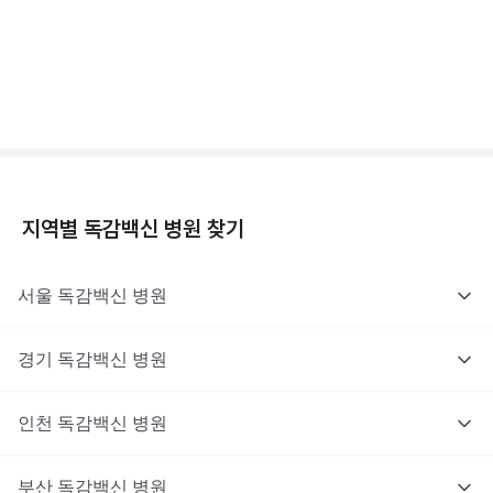
독감백신 - 효과, 부작용, 사망 💉
3분 꿀팁 ㆍ #독감
지역별
독감백신
병원 찾기
서울
독감백신
병원
경기
독감백신
병원
인천
독감백신
병원
부산
독감백신
병원