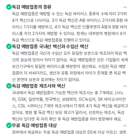
독감 예방접종의 종류
독감 예방접종은 예방할 수 있는 독감 바이러스 종류의 수에 따라 3가와
4가 백신으로 나뉘어요. 3가 독감 백신은 A형 바이러스 2가지와 B형 바
이러스 1가지를 예방하고, 4가 독감 백신은 인플루엔자 A형과 B형 바이
러스를 각각 2가지씩 예방할 수 있어요. 현재는 대부분의 병원에서 4가
독감 백신으로 독감 예방접종을 진행하고 있어요.
독감 예방접종 국내산 백신과 수입산 백신
독감 예방접종은 국산과 수입산 모두 동일한 성분으로 제조되어 독감 백
신의 효능에 있어서 차이가 없어요. 독감 예방접종은 모든 기업들이 세계
보건기구에서 동일한 바이러스를 배분받아 생산돼요. 수입된 독감 예방
접종이 더 비싸더라도, 생산과 유통 과정에서 차이가 존재할 뿐 독감 백
신 본연의 성분과 효과에는 차이가 없어요.
독감 예방접종 제조사와 백신
국내에서 독감 예방접종이 가능한 백신의 제조사는 총 7개에요. (사노
피, GSK, 일양약품, 한국백신, 보령제약, GC녹십자, SK 바이오사이언
스, CSL 시퀴러스) 7개의 제조사에서 11개의 4가 독감 백신을 제공하고
있어요. 병원 별 독감 백신 보유 재고가 달라서, 선호하는 제조사, 독감
백신이 있다면 꼭 미리 확인 후 독감 예방접종을 하러 방문해야 해요.
무료 독감 예방접종 대상
정부에서 제공하는 무료 독감 예방접종 대상은 65세 이상 어르신, 생후