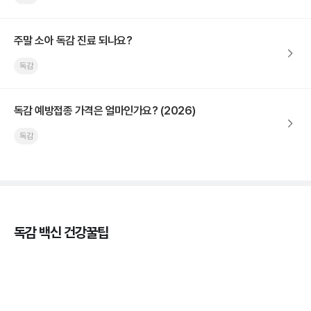
주말 소아 독감 진료 되나요?
독감
독감 예방접종 가격은 얼마인가요? (2026)
독감
독감 백신 건강꿀팁
독감의 종류, 감염성과 전파력의 차이
3분 꿀팁 ㆍ #독감