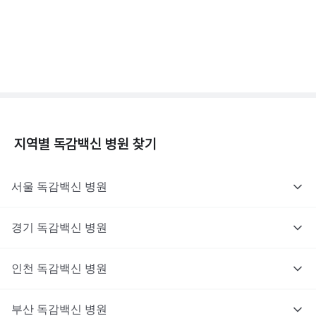
독감백신 - 효과, 부작용, 사망 💉
3분 꿀팁 ㆍ #독감
지역별
독감백신
병원 찾기
서울
독감백신
병원
경기
독감백신
병원
인천
독감백신
병원
부산
독감백신
병원