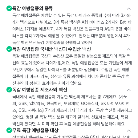
독감 예방접종의 종류
독감 예방접종은 예방할 수 있는 독감 바이러스 종류의 수에 따라 3가와
4가 백신으로 나뉘어요. 3가 독감 백신은 A형 바이러스 2가지와 B형 바
이러스 1가지를 예방하고, 4가 독감 백신은 인플루엔자 A형과 B형 바이
러스를 각각 2가지씩 예방할 수 있어요. 현재는 대부분의 병원에서 4가
독감 백신으로 독감 예방접종을 진행하고 있어요.
독감 예방접종 국내산 백신과 수입산 백신
독감 예방접종은 국산과 수입산 모두 동일한 성분으로 제조되어 독감 백
신의 효능에 있어서 차이가 없어요. 독감 예방접종은 모든 기업들이 세계
보건기구에서 동일한 바이러스를 배분받아 생산돼요. 수입된 독감 예방
접종이 더 비싸더라도, 생산과 유통 과정에서 차이가 존재할 뿐 독감 백
신 본연의 성분과 효과에는 차이가 없어요.
독감 예방접종 제조사와 백신
국내에서 독감 예방접종이 가능한 백신의 제조사는 총 7개에요. (사노
피, GSK, 일양약품, 한국백신, 보령제약, GC녹십자, SK 바이오사이언
스, CSL 시퀴러스) 7개의 제조사에서 11개의 4가 독감 백신을 제공하고
있어요. 병원 별 독감 백신 보유 재고가 달라서, 선호하는 제조사, 독감
백신이 있다면 꼭 미리 확인 후 독감 예방접종을 하러 방문해야 해요.
무료 독감 예방접종 대상
정부에서 제공하는 무료 독감 예방접종 대상은 65세 이상 어르신, 생후