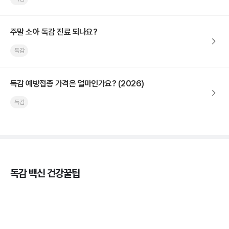
주말 소아 독감 진료 되나요?
독감
독감 예방접종 가격은 얼마인가요? (2026)
독감
독감 백신 건강꿀팁
독감의 종류, 감염성과 전파력의 차이
3분 꿀팁 ㆍ #독감