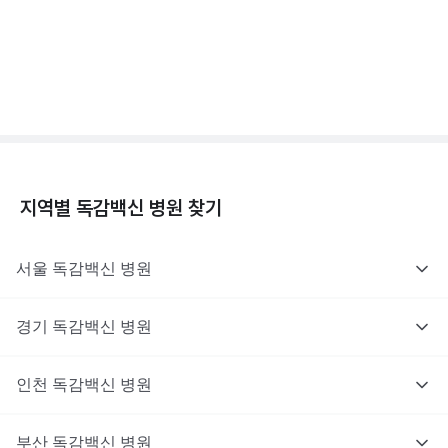
독감백신 - 효과, 부작용, 사망 💉
3분 꿀팁 ㆍ #독감
지역별
독감백신
병원 찾기
서울
독감백신
병원
경기
독감백신
병원
인천
독감백신
병원
부산
독감백신
병원