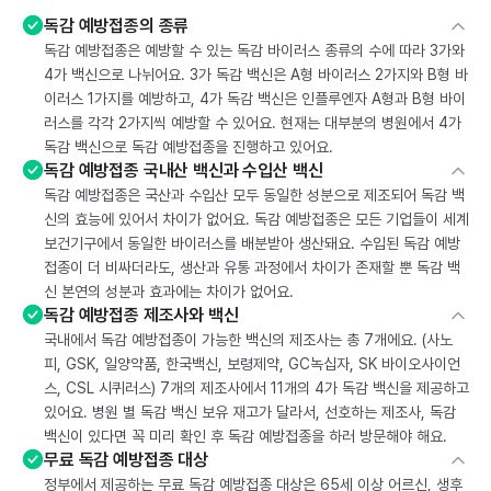
독감 예방접종의 종류
독감 예방접종은 예방할 수 있는 독감 바이러스 종류의 수에 따라 3가와
4가 백신으로 나뉘어요. 3가 독감 백신은 A형 바이러스 2가지와 B형 바
이러스 1가지를 예방하고, 4가 독감 백신은 인플루엔자 A형과 B형 바이
러스를 각각 2가지씩 예방할 수 있어요. 현재는 대부분의 병원에서 4가
독감 백신으로 독감 예방접종을 진행하고 있어요.
독감 예방접종 국내산 백신과 수입산 백신
독감 예방접종은 국산과 수입산 모두 동일한 성분으로 제조되어 독감 백
신의 효능에 있어서 차이가 없어요. 독감 예방접종은 모든 기업들이 세계
보건기구에서 동일한 바이러스를 배분받아 생산돼요. 수입된 독감 예방
접종이 더 비싸더라도, 생산과 유통 과정에서 차이가 존재할 뿐 독감 백
신 본연의 성분과 효과에는 차이가 없어요.
독감 예방접종 제조사와 백신
국내에서 독감 예방접종이 가능한 백신의 제조사는 총 7개에요. (사노
피, GSK, 일양약품, 한국백신, 보령제약, GC녹십자, SK 바이오사이언
스, CSL 시퀴러스) 7개의 제조사에서 11개의 4가 독감 백신을 제공하고
있어요. 병원 별 독감 백신 보유 재고가 달라서, 선호하는 제조사, 독감
백신이 있다면 꼭 미리 확인 후 독감 예방접종을 하러 방문해야 해요.
무료 독감 예방접종 대상
정부에서 제공하는 무료 독감 예방접종 대상은 65세 이상 어르신, 생후