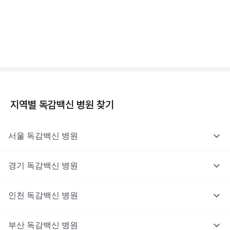
독감백신 - 효과, 부작용, 사망 💉
3분 꿀팁 ㆍ #독감
지역별
독감백신
병원 찾기
서울
독감백신
병원
경기
독감백신
병원
인천
독감백신
병원
부산
독감백신
병원