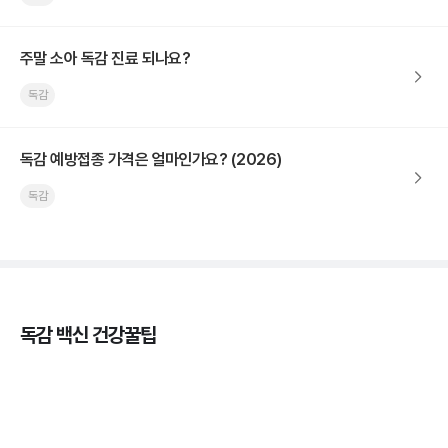
주말 소아 독감 진료 되나요?
독감
독감 예방접종 가격은 얼마인가요? (2026)
독감
독감 백신 건강꿀팁
독감의 종류, 감염성과 전파력의 차이
3분 꿀팁 ㆍ #독감