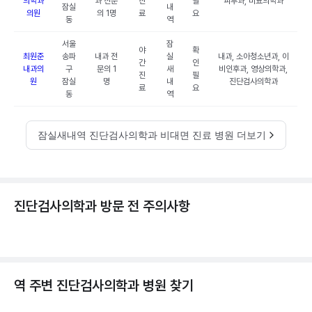
의학과
과 전문
진
필
피부과, 비뇨의학과
잠실
내
의원
의 1명
료
요
동
역
서울
잠
야
확
최원준
송파
내과 전
실
내과, 소아청소년과, 이
간
인
내과의
구
문의 1
새
비인후과, 영상의학과,
진
필
원
잠실
명
내
진단검사의학과
료
요
동
역
잠실새내역 진단검사의학과 비대면 진료 병원 더보기
진단검사의학과 방문 전 주의사항
역 주변
진단검사의학과
병원 찾기