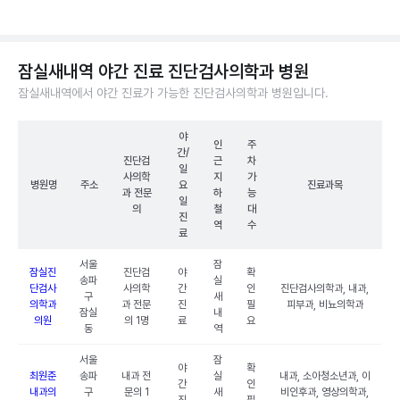
잠실새내역 야간 진료 진단검사의학과 병원
잠실새내역에서 야간 진료가 가능한 진단검사의학과 병원입니다.
야
인
주
간/
진단검
근
차
일
사의학
지
가
병원명
주소
요
진료과목
과 전문
하
능
일
의
철
대
진
역
수
료
서울
잠
잠실진
진단검
야
확
송파
실
단검사
사의학
간
인
진단검사의학과, 내과,
구
새
의학과
과 전문
진
필
피부과, 비뇨의학과
잠실
내
의원
의 1명
료
요
동
역
서울
잠
야
확
최원준
송파
내과 전
실
내과, 소아청소년과, 이
간
인
내과의
구
문의 1
새
비인후과, 영상의학과,