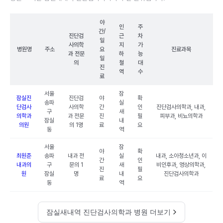
야
인
주
간/
진단검
근
차
일
사의학
지
가
병원명
주소
요
진료과목
과 전문
하
능
일
의
철
대
진
역
수
료
서울
잠
잠실진
진단검
야
확
송파
실
단검사
사의학
간
인
진단검사의학과, 내과,
구
새
의학과
과 전문
진
필
피부과, 비뇨의학과
잠실
내
의원
의 1명
료
요
동
역
서울
잠
야
확
최원준
송파
내과 전
실
내과, 소아청소년과, 이
간
인
내과의
구
문의 1
새
비인후과, 영상의학과,
진
필
원
잠실
명
내
진단검사의학과
료
요
동
역
잠실새내역 진단검사의학과 병원 더보기