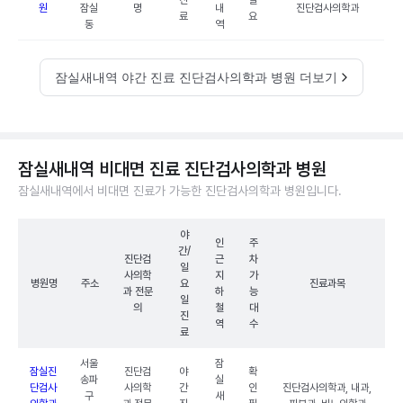
진
필
원
잠실
명
내
진단검사의학과
료
요
동
역
잠실새내역 야간 진료 진단검사의학과 병원 더보기
잠실새내역 비대면 진료 진단검사의학과 병원
잠실새내역에서 비대면 진료가 가능한 진단검사의학과 병원입니다.
야
인
주
간/
진단검
근
차
일
사의학
지
가
병원명
주소
요
진료과목
과 전문
하
능
일
의
철
대
진
역
수
료
서울
잠
잠실진
진단검
야
확
송파
실
단검사
사의학
간
인
진단검사의학과, 내과,
구
새