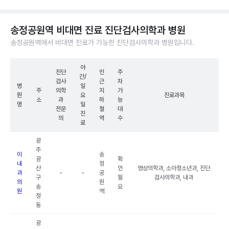
송정공원역 비대면 진료 진단검사의학과 병원
송정공원역에서 비대면 진료가 가능한 진단검사의학과 병원입니다.
야
진단
인
주
간/
검사
근
차
병
일
주
의학
지
가
원
요
진료과목
소
과
하
능
명
일
전문
철
대
진
의
역
수
료
광
주
이
송
광
확
내
정
산
인
영상의학과, 소아청소년과, 진단
과
-
-
공
구
필
검사의학과, 내과
의
원
송
요
원
역
정
동
광