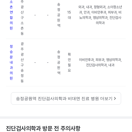
소
주
송
촌
광
외과, 내과, 정형외과, 소아청소년
정
연
산
15
과, 안과, 이비인후과, 피부과, 비
-
-
공
합
구
대
뇨의학과, 영상의학과, 진단검사
원
의
소
의학과
역
원
촌
동
광
정
주
승
송
광
확
문
정
산
인
이비인후과, 피부과, 영상의학과,
내
-
-
공
구
필
진단검사의학과, 내과
과
원
송
요
의
역
정
원
동
송정공원역 진단검사의학과 비대면 진료 병원 더보기
진단검사의학과 방문 전 주의사항