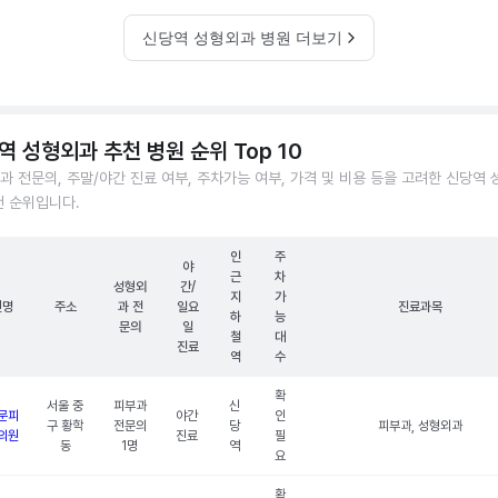
신당역 성형외과 병원 더보기
역 성형외과 추천 병원 순위 Top 10
과 전문의, 주말/야간 진료 여부, 주차가능 여부, 가격 및 비용 등을 고려한 신당역
천 순위입니다.
인
주
야
근
차
성형외
간/
지
가
원명
주소
과 전
일요
진료과목
하
능
문의
일
철
대
진료
역
수
확
서울 중
피부과
신
문피
야간
인
구 황학
전문의
당
피부과, 성형외과
의원
진료
필
동
1명
역
요
확