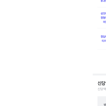
후과
성모
정형
의
청담
티
신당
신당역
병