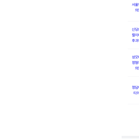
서울
의
신당
럴이
후과
성모
정형
의
청담
티