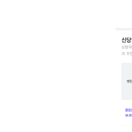
신당
성형외
과 추
병
맑은
부과