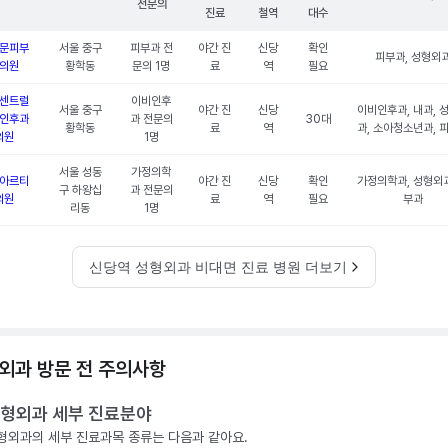
전문의
진료
철역
대수
문피부
서울 중구
피부과 전
야간 진
신당
확인
피부과, 성형외
의원
황학동
문의 1명
료
역
필요
센트럴
이비인후
서울 중구
야간 진
신당
이비인후과, 내과, 
인후과
과 전문의
30대
황학동
료
역
과, 소아청소년과, 
의원
1명
서울 성동
가정의학
아르티
야간 진
신당
확인
가정의학과, 성형외과
구 하왕십
과 전문의
의원
료
역
필요
부과
리동
1명
신당역 성형외과 비대면 진료 병원 더보기
외과 방문 전 주의사항
형외과 세부 진료분야
형외과의 세부 진료과목 종류는 다음과 같아요.