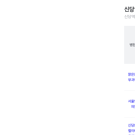
신당
신당역
병
맑은
부과
서울
의
신당
럴이