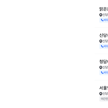
맑은
신당
비
신당
신당
비
청담
신당
비
서울
신당
야간진