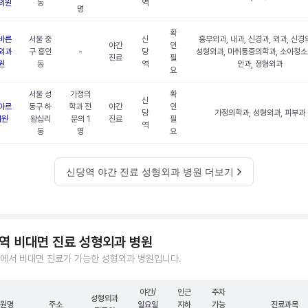
의원
동
역
명
확
바른
서울 중
신
흉부외과, 내과, 신경과, 외과, 신경
야간
인
외과
구 흥인
-
당
성형외과, 마취통증의학과, 소아청소
진료
필
원
동
역
안과, 정형외과
요
서울 성
가정의
확
신
아르
동구 하
학과 전
야간
인
당
가정의학과, 성형외과, 피부과
의원
왕십리
문의 1
진료
필
역
동
명
요
신당역 야간 진료 성형외과 병원 더보기
역 비대면 진료 성형외과 병원
에서 비대면 진료가 가능한 성형외과 병원입니다.
야간/
인근
주차
성형외과
원명
주소
일요일
지하
가능
진료과목