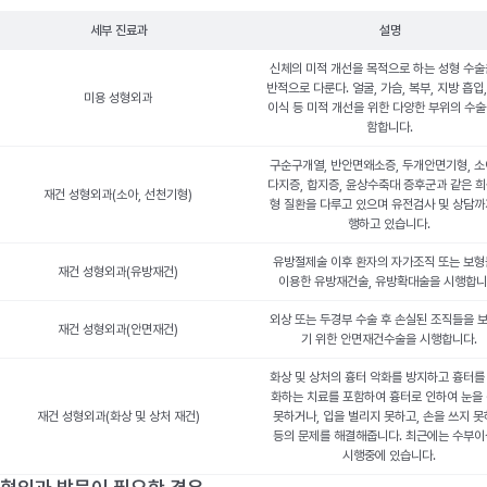
세부 진료과
설명
신체의 미적 개선을 목적으로 하는 성형 수술
반적으로 다룬다. 얼굴, 가슴, 복부, 지방 흡입
미용 성형외과
이식 등 미적 개선을 위한 다양한 부위의 수술
함합니다.
구순구개열, 반안면왜소증, 두개안면기형, 소
다지증, 합지증, 윤상수축대 증후군과 같은 희
재건 성형외과(소아, 선천기형)
형 질환을 다루고 있으며 유전검사 및 상담까
행하고 있습니다.
유방절제술 이후 환자의 자가조직 또는 보
재건 성형외과(유방재건)
이용한 유방재건술, 유방확대술을 시행합니
외상 또는 두경부 수술 후 손실된 조직들을 
재건 성형외과(안면재건)
기 위한 안면재건수술을 시행합니다.
화상 및 상처의 흉터 악화를 방지하고 흉터를
화하는 치료를 포함하여 흉터로 인하여 눈을
재건 성형외과(화상 및 상처 재건)
못하거나, 입을 벌리지 못하고, 손을 쓰지 
등의 문제를 해결해줍니다. 최근에는 수부
시행중에 있습니다.