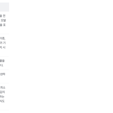
을 전
, 모발
을 포
이증,
귀 기
지 시
형물을
다.
보완하
 최소
 감지
못하는
이식도