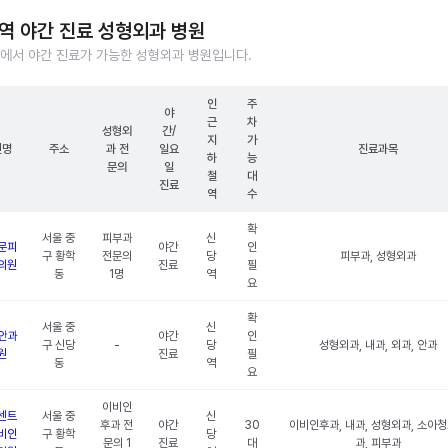
역 야간 진료 성형외과 병원
에서 야간 진료가 가능한 성형외과 병원입니다.
인
주
야
근
차
성형외
간/
지
가
원명
주소
과 전
일요
진료과목
하
능
문의
일
철
대
진료
역
수
확
서울 중
피부과
신
문피
야간
인
구 황학
전문의
당
피부과, 성형외과
의원
진료
필
동
1명
역
요
확
서울 중
신
안과
야간
인
구 신당
-
당
성형외과, 내과, 외과, 안과
원
진료
필
동
역
요
이비인
센트
서울 중
신
후과 전
야간
30
이비인후과, 내과, 성형외과, 소아
비인
구 황학
당
문의 1
진료
대
과, 피부과