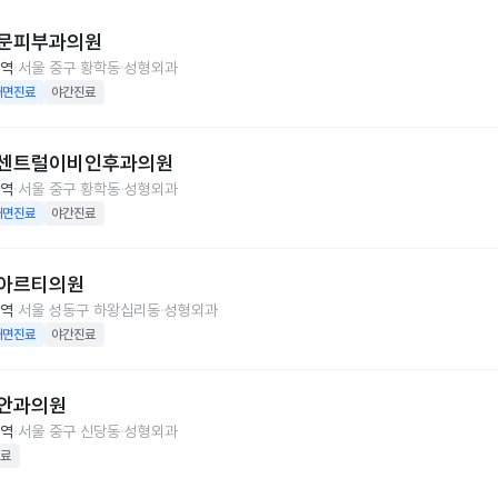
문피부과의원
역
서울 중구 황학동
성형외과
대면진료
야간진료
센트럴이비인후과의원
역
서울 중구 황학동
성형외과
대면진료
야간진료
아르티의원
역
서울 성동구 하왕십리동
성형외과
대면진료
야간진료
안과의원
역
서울 중구 신당동
성형외과
료