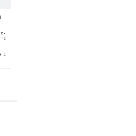
과
성형외
피부과
, 피