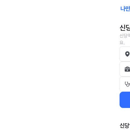
신당
신당역
요.
신당