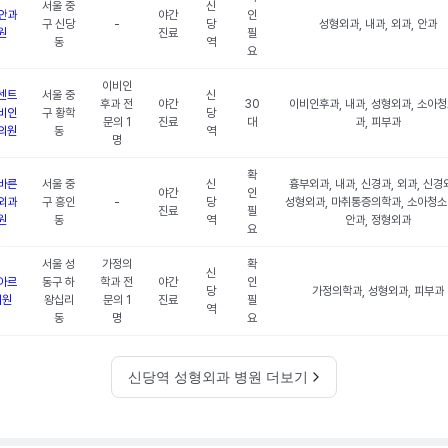
서울 중
신
안과
야간
인
구 신당
-
당
성형외과, 내과, 외과, 안과
원
진료
필
동
역
요
이비인
센트
서울 중
신
후과 전
야간
30
이비인후과, 내과, 성형외과, 소아
비인
구 황학
당
문의 1
진료
대
과, 피부과
의원
동
역
명
확
바른
서울 중
신
흉부외과, 내과, 신경과, 외과, 신경
야간
인
외과
구 흥인
-
당
성형외과, 마취통증의학과, 소아청소
진료
필
원
동
역
안과, 정형외과
요
서울 성
가정의
확
신
아르
동구 하
학과 전
야간
인
당
가정의학과, 성형외과, 피부과
의원
왕십리
문의 1
진료
필
역
동
명
요
신당역 성형외과 병원 더보기