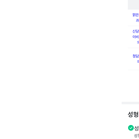
맑은
과
신당
이비
청담
성형
성
성