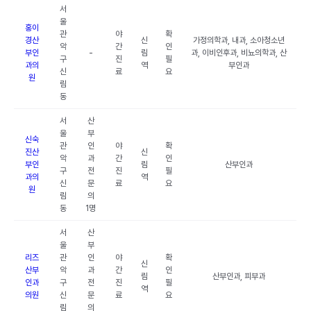
서
울
홍이
관
야
확
경산
신
가정의학과, 내과, 소아청소년
악
간
인
부인
-
림
과, 이비인후과, 비뇨의학과, 산
구
진
필
과의
역
부인과
신
료
요
원
림
동
서
산
울
부
신숙
관
인
야
확
진산
신
악
과
간
인
부인
림
산부인과
구
전
진
필
과의
역
신
문
료
요
원
림
의
동
1명
서
산
울
부
리즈
관
인
야
확
신
산부
악
과
간
인
림
산부인과, 피부과
인과
구
전
진
필
역
의원
신
문
료
요
림
의