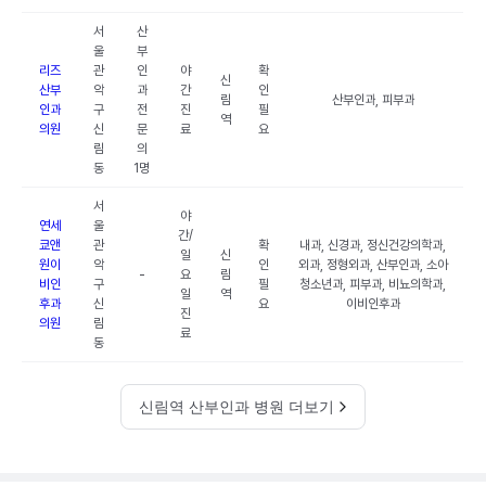
서
산
울
부
리즈
관
인
야
확
신
산부
악
과
간
인
림
산부인과, 피부과
인과
구
전
진
필
역
의원
신
문
료
요
림
의
동
1명
서
야
연세
울
간/
쿄앤
관
확
내과, 신경과, 정신건강의학과,
일
신
원이
악
인
외과, 정형외과, 산부인과, 소아
-
요
림
비인
구
필
청소년과, 피부과, 비뇨의학과,
일
역
후과
신
요
이비인후과
진
의원
림
료
동
신림역 산부인과 병원 더보기