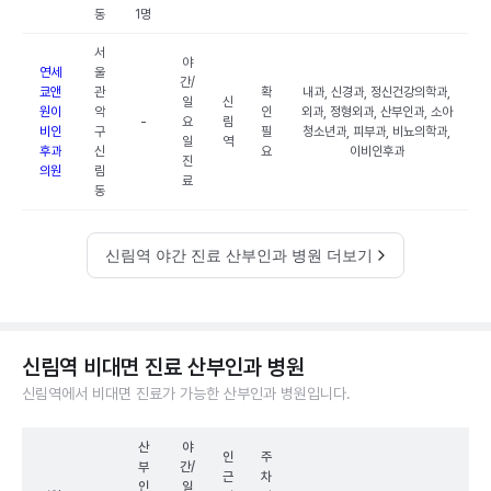
동
1명
서
야
연세
울
간/
쿄앤
관
확
내과, 신경과, 정신건강의학과,
일
신
원이
악
인
외과, 정형외과, 산부인과, 소아
-
요
림
비인
구
필
청소년과, 피부과, 비뇨의학과,
일
역
후과
신
요
이비인후과
진
의원
림
료
동
신림역 야간 진료 산부인과 병원 더보기
신림역 비대면 진료 산부인과 병원
신림역에서 비대면 진료가 가능한 산부인과 병원입니다.
산
야
인
주
부
간/
근
차
인
일