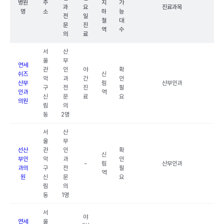
병원
주
지
가
과
요
진료과목
명
소
하
능
전
일
철
대
문
진
역
수
의
료
서
산
울
부
연세
관
인
야
확
쉬즈
신
악
과
간
인
산부
림
산부인과
구
전
진
필
인과
역
신
문
료
요
의원
림
의
동
2명
서
산
울
부
선산
관
인
확
신
부인
악
과
인
-
림
산부인과
과의
구
전
필
역
원
신
문
요
림
의
동
1명
서
야
연세
울