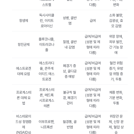
스트렐
다름)
변화
독시사이클
소화 불량,
성병, 골반
항생제
린, 아지트
급여
감광성, 효
염
로마이신
모 감염
급여/비급여
위장 장애,
플루코나졸,
질염, 골반
(성분 및 제
피부 발진,
항진균제
이트라코나
내 감염
형에 따라
간 기능 장
졸
다름)
애
에스트라디
급여/비급여
혈전 위험
폐경기 증
에스트로겐
올, 콘주게
(성분 및 제
증가, 유방
상, 골다공
대체 요법
이티드 에스
형에 따라
암 위험 증
증 예방
트로겐
다름)
가, 두통
프로게스테
급여/비급여
프로게스테
불규칙 월
체중 변화,
론, 메드록
(성분 및 제
론 대체 요
경, 폐경기
기분 변화,
시프로게스
형에 따라
법
관리
두통
테론
다름)
비스테로이
급여/비급여
위장관 문
드성 항염증
이부프로펜,
월경통, 골
(성분 및 제
제, 신장 문
제
나프록센
반염
형에 따라
제, 혈압 상
(NSAIDs)
다름)
승