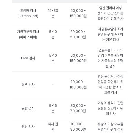
임신 관리나 여성
초음파 검사
15-30
50,000 -
생식기 건강 상태를
(Ultrasound)
분
150,000원
확인하기 위해 검사
자궁경부암의 조기
자궁경부암 검사
5-10
20,000 -
발견을 위해 실시하
(파파 스미어)
분
50,000원
는 기본 검사
인유두종바이러스
5-10
60,000 -
감염 여부를 확인하
HPV 검사
분
150,000원
여 자궁경부암 위험
을 검사
임신 중이거나 여성
20,000 -
건강을 확인하기 위
혈액 검사
-
100,000원
해 다양한 혈액 지
표를 검사
여성의 생식기 관련
5-15
30,000 -
골반 검사
질환을 진단하기 위
분
70,000원
해 검사
즉시 결
10,000 -
유방의 이상 여부를
임신 검사
과
30,000원
확인하기 위해 검사