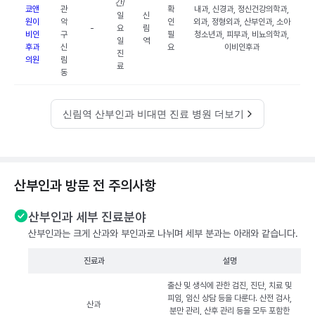
간/
쿄앤
관
확
내과, 신경과, 정신건강의학과,
일
신
원이
악
인
외과, 정형외과, 산부인과, 소아
-
요
림
비인
구
필
청소년과, 피부과, 비뇨의학과,
일
역
후과
신
요
이비인후과
진
의원
림
료
동
신림역 산부인과 비대면 진료 병원 더보기
산부인과 방문 전 주의사항
산부인과 세부 진료분야
산부인과는 크게 산과와 부인과로 나뉘며 세부 분과는 아래와 같습니다.
진료과
설명
출산 및 생식에 관한 검진, 진단, 치료 및
피임, 임신 상담 등을 다룬다. 산전 검사,
산과
분만 관리, 산후 관리 등을 모두 포함한