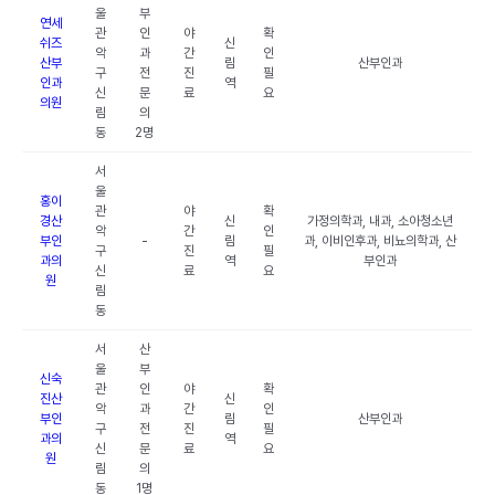
울
부
연세
관
인
야
확
쉬즈
신
악
과
간
인
산부
림
산부인과
구
전
진
필
인과
역
신
문
료
요
의원
림
의
동
2명
서
울
홍이
관
야
확
경산
신
가정의학과, 내과, 소아청소년
악
간
인
부인
-
림
과, 이비인후과, 비뇨의학과, 산
구
진
필
과의
역
부인과
신
료
요
원
림
동
서
산
울
부
신숙
관
인
야
확
진산
신
악
과
간
인
부인
림
산부인과
구
전
진
필
과의
역
신
문
료
요
원
림
의
동
1명