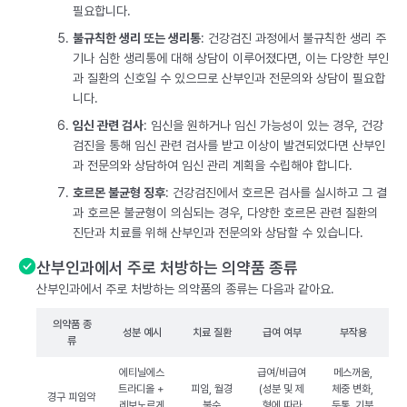
필요합니다.
불규칙한 생리 또는 생리통
: 건강검진 과정에서 불규칙한 생리 주
기나 심한 생리통에 대해 상담이 이루어졌다면, 이는 다양한 부인
과 질환의 신호일 수 있으므로 산부인과 전문의와 상담이 필요합
니다.
임신 관련 검사
: 임신을 원하거나 임신 가능성이 있는 경우, 건강
검진을 통해 임신 관련 검사를 받고 이상이 발견되었다면 산부인
과 전문의와 상담하여 임신 관리 계획을 수립해야 합니다.
호르몬 불균형 징후
: 건강검진에서 호르몬 검사를 실시하고 그 결
과 호르몬 불균형이 의심되는 경우, 다양한 호르몬 관련 질환의
진단과 치료를 위해 산부인과 전문의와 상담할 수 있습니다.
산부인과에서 주로 처방하는 의약품 종류
산부인과에서 주로 처방하는 의약품의 종류는 다음과 같아요.
의약품 종
성분 예시
치료 질환
급여 여부
부작용
류
에티닐에스
급여/비급여
메스꺼움,
트라디올 +
피임, 월경
(성분 및 제
체중 변화,
경구 피임약
레보노르게
불순
형에 따라
두통, 기분