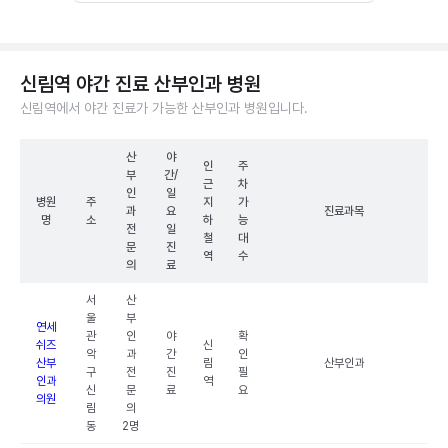
신림역 야간 진료 산부인과 병원
신림역에서 야간 진료가 가능한 산부인과 병원입니다.
산
야
인
주
부
간/
근
차
인
일
병원
주
지
가
과
요
진료과목
명
소
하
능
전
일
철
대
문
진
역
수
의
료
서
산
울
부
연세
관
인
야
확
쉬즈
신
악
과
간
인
산부
림
산부인과
구
전
진
필
인과
역
신
문
료
요
의원
림
의
동
2명