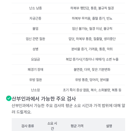
난소 낭종
하복부 팽만감, 통증, 불규칙 월경
자궁근종
하복부 무거움, 출혈 증가, 빈뇨
불임
임신 불가능, 월경 이상, 불규칙
임신 관련 질환
입덧, 하복부 통증, 질출혈, 생리중단
성병
분비물 증가, 가려움, 통증, 악취
요실금
복압 증가시(기침이나 재채기) 소변 누출
폐경기 장애
불면증, 더위, 잦은 기분변화
유방 질환
유방 통증, 덩어리, 분비물
난소암
초기 특이 증상 없음, 복수, 소화불량, 복통 등
산부인과에서 가능한 주요 검사
산부인과에서 가능한 주요 검사의 평균 소요 시간과 가격 범위에 대해 알
려 드릴게요.
소요 시
검사 종류
평균 가격
설명
간