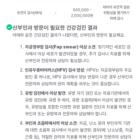
태아의 유전적 질환
500,000 -
유전자 검사(태아)
-
위험성을 평가하기
2,000,000원
위해 검사
산부인과 방문이 필요한 건강검진 결과
아래와 같은 건강검진 결과가 나왔다면, 산부인과 방문이 필요해요.
자궁경부암 검사(Pap smear) 이상 소견
: 정기적인 세포진 검
사에서 이상 세포가 발견되었을 경우, 추가 검사나 치료를 위해
산부인과 전문의와 상담이 필요합니다.
인유두종바이러스(HPV) 검사 양성
: HPV는 자궁경부암의 주요
원인 중 하나로, HPV 검사에서 양성 반응이 나온 경우 산부인과
전문의와 상담하여 관리 계획을 세우는 것이 중요합니다.
유방 검진에서 이상 발견
: 유방 자가 검진 또는 의료기관에서의
유방 검진(예: 유방 X-레이, 유방 초음파)에서 이상이 발견된 경
우, 유방암을 포함한 다양한 유방 질환의 진단과 치료를 위해 산
부인과 또는 유방외과 전문의와 상담해야 합니다.
부인과 초음파에서의 이상 소견
: 자궁, 난소 등의 부인과적 기관
에 대한 초음파 검사에서 이상이 발견된 경우(예: 난소낭종, 자궁
근종 등), 적절한 관리와 치료를 위해 산부인과 전문의의 상담이