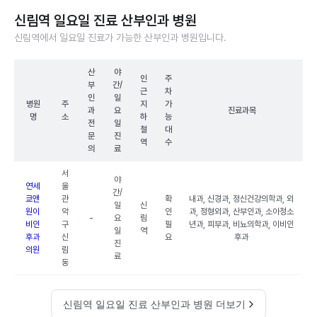
신림역 일요일 진료 산부인과 병원
신림역에서 일요일 진료가 가능한 산부인과 병원입니다.
산
야
인
주
부
간/
근
차
인
일
병원
주
지
가
과
요
진료과목
명
소
하
능
전
일
철
대
문
진
역
수
의
료
서
야
연세
울
간/
쿄앤
관
확
내과, 신경과, 정신건강의학과, 외
일
신
원이
악
인
과, 정형외과, 산부인과, 소아청소
-
요
림
비인
구
필
년과, 피부과, 비뇨의학과, 이비인
일
역
후과
신
요
후과
진
의원
림
료
동
신림역 일요일 진료 산부인과 병원 더보기