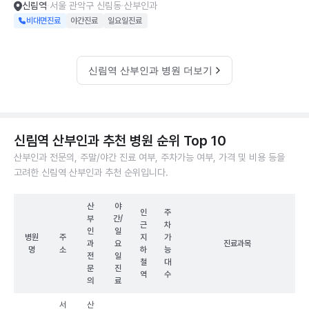
신림역
서울 관악구 신림동
산부인과
비대면진료
야간진료
일요일진료
신림역 산부인과 병원 더보기
신림역 산부인과 추천 병원 순위 Top 10
산부인과 전문의, 주말/야간 진료 여부, 주차가능 여부, 가격 및 비용 등을
고려한 신림역 산부인과 추천 순위입니다.
산
야
인
주
부
간/
근
차
인
일
병원
주
지
가
과
요
진료과목
명
소
하
능
전
일
철
대
문
진
역
수
의
료
서
산