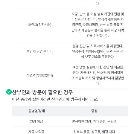
다.
자궁, 난소 등 여성 생식 기관의 질환 및
이상을 검사합니다. 영상검사를 통해 자
부인과(검진센터)
궁근종, 자궁내막증, 난소 낭종 등을 진
단하며 자궁경부 검사를 통해 자궁 내막
암을 진단합니다.
불임 진단 및 치료 서비스를 제공한다.
부인과(난임 클리닉)
인공수정, 체외수정(IVF) 등과 같은 생
식 보조 기술을 포함한다.
여성 암성 질환에 대한 진단 및 치료를
한다. 자궁내막암, 난소암 등 암성질환
부인과(부인암센터)
의 수술적 처치 및 항암치료까지 담당한
다.
산부인과 방문이 필요한 경우
이런 증상과 질환이라면 산부인과에 방문하시면 돼요.
질병명/상태
증상
월경 이상
불규칙한 월경, 과다 출혈, 무월경
자궁 내막증
하복부 통증, 성교통, 월경 과다