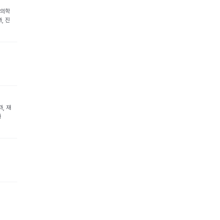
증의학
, 진
, 재
과