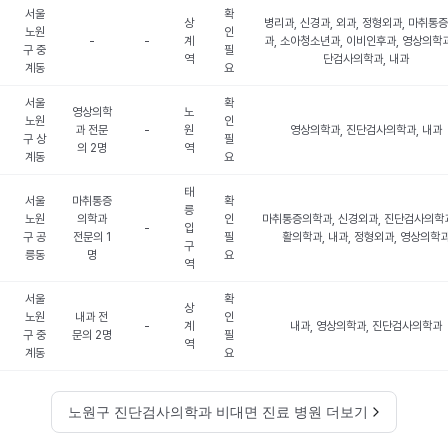
서울
확
상
병리과, 신경과, 외과, 정형외과, 마취통
노원
인
-
-
계
과, 소아청소년과, 이비인후과, 영상의학과
구 중
필
역
단검사의학과, 내과
계동
요
서울
확
영상의학
노
노원
인
과 전문
-
원
영상의학과, 진단검사의학과, 내과
구 상
필
의 2명
역
계동
요
태
서울
마취통증
확
릉
노원
의학과
인
마취통증의학과, 신경외과, 진단검사의학과
-
입
구 공
전문의 1
필
활의학과, 내과, 정형외과, 영상의학
구
릉동
명
요
역
서울
확
상
노원
내과 전
인
-
계
내과, 영상의학과, 진단검사의학과
구 중
문의 2명
필
역
계동
요
노원구 진단검사의학과 비대면 진료 병원 더보기