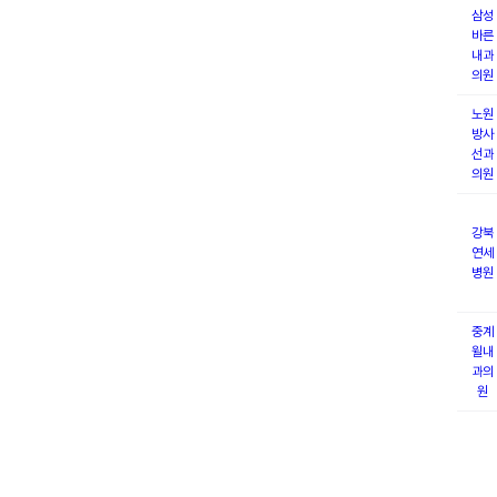
삼성
바른
내과
의원
노원
방사
선과
의원
강북
연세
병원
중계
윌내
과의
원