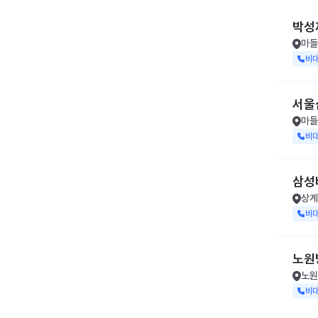
박성
마들
비
서울
마들
비
삼성
상계
비
노원
노원
비