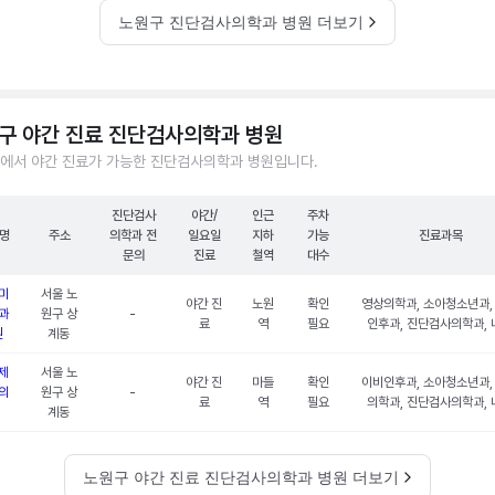
노원구 진단검사의학과 병원 더보기
구 야간 진료 진단검사의학과 병원
에서 야간 진료가 가능한 진단검사의학과 병원입니다.
진단검사
야간/
인근
주차
명
주소
의학과 전
일요일
지하
가능
진료과목
문의
진료
철역
대수
미
서울 노
야간 진
노원
확인
영상의학과, 소아청소년과,
과
원구 상
-
료
역
필요
인후과, 진단검사의학과, 
원
계동
제
서울 노
야간 진
마들
확인
이비인후과, 소아청소년과,
의
원구 상
-
료
역
필요
의학과, 진단검사의학과, 
계동
노원구 야간 진료 진단검사의학과 병원 더보기