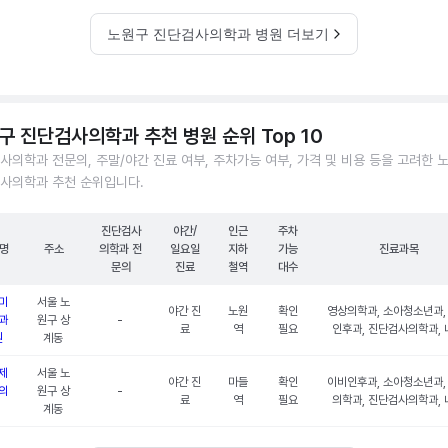
노원구 진단검사의학과 병원 더보기
구 진단검사의학과 추천 병원 순위 Top 10
사의학과 전문의, 주말/야간 진료 여부, 주차가능 여부, 가격 및 비용 등을 고려한 
사의학과 추천 순위입니다.
진단검사
야간/
인근
주차
명
주소
의학과 전
일요일
지하
가능
진료과목
문의
진료
철역
대수
미
서울 노
야간 진
노원
확인
영상의학과, 소아청소년과,
과
원구 상
-
료
역
필요
인후과, 진단검사의학과, 
원
계동
제
서울 노
야간 진
마들
확인
이비인후과, 소아청소년과,
의
원구 상
-
료
역
필요
의학과, 진단검사의학과, 
계동