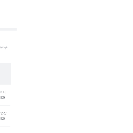
노원구
 이비
내과
 영상
내과