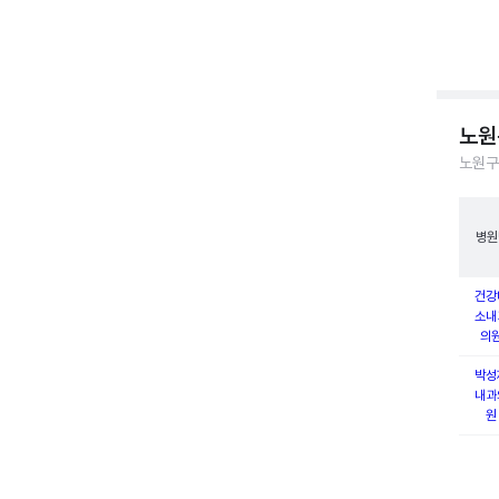
노원
노원구
병원
건강
소내
의
박성
내과
원