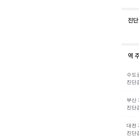
진단
역 
수도
진단
부산
진단
대전
진단