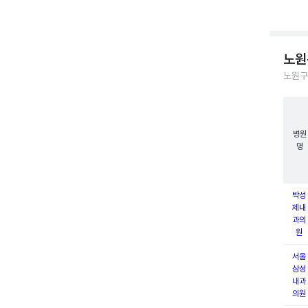
노원
노원구
병원
명
박성
제내
과의
원
서울
삼성
내과
의원