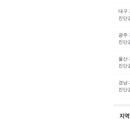
대구
진단
광주
진단
울산
진단
경남
진단
지