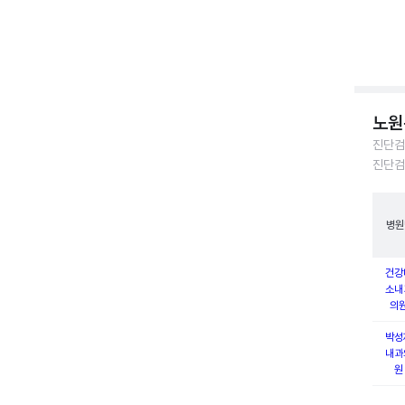
노원
진단검
진단검
병원
건강
소내
의
박성
내과
원