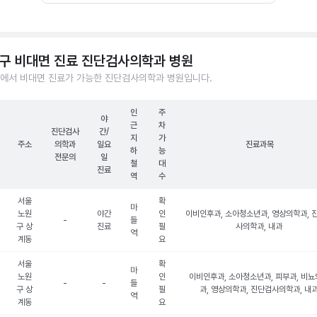
구 비대면 진료 진단검사의학과 병원
에서 비대면 진료가 가능한 진단검사의학과 병원입니다.
인
주
야
근
차
진단검사
간/
지
가
주소
의학과
일요
진료과목
하
능
전문의
일
철
대
진료
역
수
서울
확
마
노원
야간
인
이비인후과, 소아청소년과, 영상의학과, 
-
들
구 상
진료
필
사의학과, 내과
역
계동
요
서울
확
마
노원
인
이비인후과, 소아청소년과, 피부과, 비
-
-
들
구 상
필
과, 영상의학과, 진단검사의학과, 내
역
계동
요