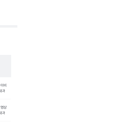
 이비
내과
 영상
내과