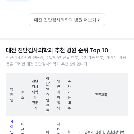
대전 진단검사의학과 병원 더보기
대전 진단검사의학과 추천 병원 순위 Top 10
진단검사의학과 전문의, 주말/야간 진료 여부, 주차가능 여부, 가격 및 비용
등을 고려한 대전 진단검사의학과 추천 순위입니다.
야
진단
인
주
간/
검사
근
차
병
일
주
의학
지
가
원
요
진료과목
소
과
하
능
명
일
전문
철
대
진
의
역
수
료
세
대
서
이
전
대
연
야
확
이비인후과, 신경과, 정신건강의학