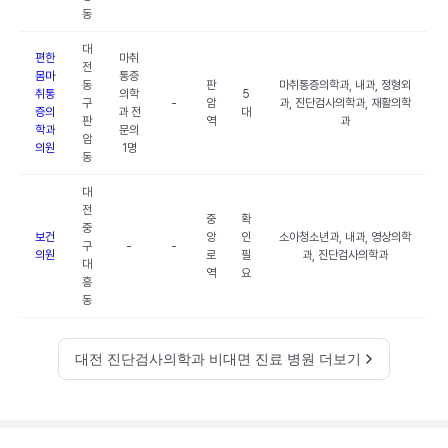
동
대
편한
마취
전
몸마
통증
동
판
마취통증의학과, 내과, 정형외
취통
의학
5
구
-
암
과, 진단검사의학과, 재활의학
증의
과 전
대
판
역
과
학과
문의
암
의원
1명
동
대
전
중
확
중
보건
앙
인
소아청소년과, 내과, 영상의학
구
-
-
의원
로
필
과, 진단검사의학과
대
역
요
흥
동
대전 진단검사의학과 비대면 진료 병원 더보기