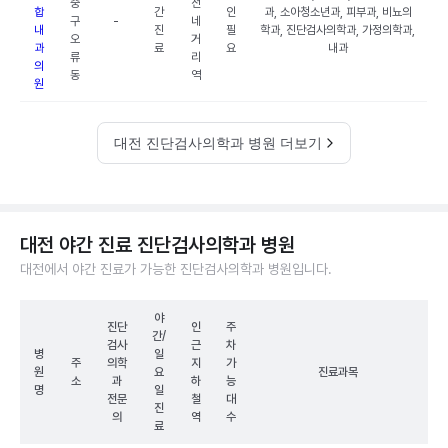
중
전
합
간
인
과, 소아청소년과, 피부과, 비뇨의
구
-
네
내
진
필
학과, 진단검사의학과, 가정의학과,
오
거
과
료
요
내과
류
리
의
동
역
원
대전 진단검사의학과 병원 더보기
대전 야간 진료 진단검사의학과 병원
대전에서 야간 진료가 가능한 진단검사의학과 병원입니다.
야
진단
인
주
간/
검사
근
차
병
일
주
의학
지
가
원
요
진료과목
소
과
하
능
명
일
전문
철
대
진
의
역
수
료