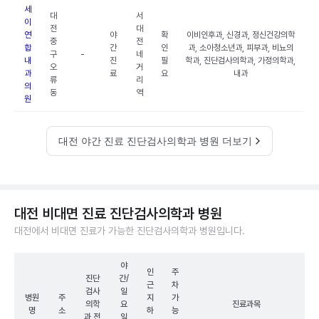
세
대
서
이
전
대
연
야
확
이비인후과, 신경과, 정신건강의학
중
전
합
간
인
과, 소아청소년과, 피부과, 비뇨의
구
-
네
내
진
필
학과, 진단검사의학과, 가정의학과,
오
거
과
료
요
내과
류
리
의
동
역
원
대전 야간 진료 진단검사의학과 병원 더보기
대전 비대면 진료 진단검사의학과 병원
대전에서 비대면 진료가 가능한 진단검사의학과 병원입니다.
야
인
주
진단
간/
근
차
검사
일
병원
주
지
가
의학
요
진료과목
명
소
하
능
과 전
일