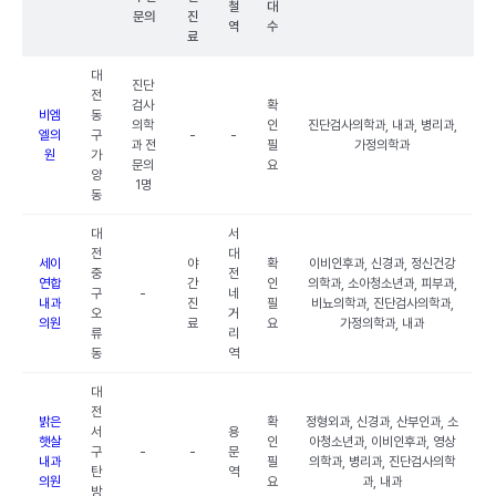
철
대
문의
진
역
수
료
대
진단
전
검사
확
비엠
동
의학
인
진단검사의학과, 내과, 병리과,
엘의
구
-
-
과 전
필
가정의학과
원
가
문의
요
양
1명
동
대
서
전
대
세이
야
확
이비인후과, 신경과, 정신건강
중
전
연합
간
인
의학과, 소아청소년과, 피부과,
구
-
네
내과
진
필
비뇨의학과, 진단검사의학과,
오
거
의원
료
요
가정의학과, 내과
류
리
동
역
대
전
밝은
확
정형외과, 신경과, 산부인과, 소
서
용
햇살
인
아청소년과, 이비인후과, 영상
구
-
-
문
내과
필
의학과, 병리과, 진단검사의학
탄
역
의원
요
과, 내과
방