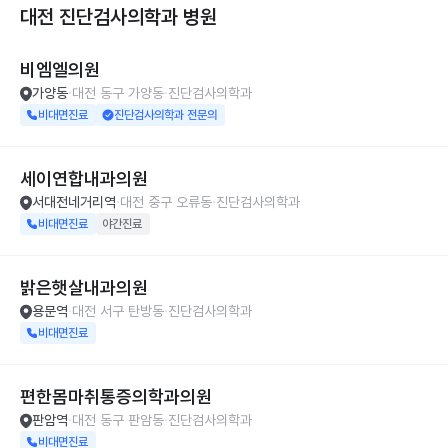
대전 진단검사의학과
병원
비엠엘의원
가양동
대전 동구 가양동
진단검사의학과
비대면진료
진단검사의학과 전문의
세이연합내과의원
서대전네거리역
대전 중구 오류동
진단검사의학과
비대면진료
야간진료
밝은햇살내과의원
용문역
대전 서구 탄방동
진단검사의학과
비대면진료
편한몸마취통증의학과의원
판암역
대전 동구 판암동
진단검사의학과
비대면진료