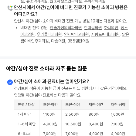
원
,
유소아과의원
,
원소아청소년과의원
,
우리가족의원
안산시에서 야간/심야에 비대면 진료가 가능한 소아과 병원은
어디인가요?
안산시 야간/심야 소아과 비대면 진료 가능 병원 10개는 다음과 같아요.
비대면 진료 병원:
한솔가정의학과의원
,
한마음의원
,
하나의원
,
정소
아과의원
,
우리들내과의원
,
연세박내과의원
,
사랑드림내과의원
,
맑은
샘이비인후과의원
,
다솜의원
,
365열린의원
야간/심야 진료 소아과 자주 묻는 질문
야간/심야 소아과 진료비는 얼마인가요?
건강보험 적용이 가능한 급여 진료는 어느 병원에서나 같은 가격이에요.
연령별 야간/심야 진료비는 다음과 같아요.
연령 / 대상
초진·야간
초진·심야
재진·야간
재진·심야
1세 미만
1,100원
2,500원
800원
1,600원
1~6세 미만
4,900원
10,500원
3,400원
7,100원
6~64세
7,000원
7,000원
4,900원
4,900원