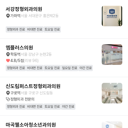
서강정형외과의원
가좌역
서울 서대문구 홍은제2동
정형외과 진료
비대면 진료
토요일 진료
엠플러스의원
학동역
서울 강남구 논현2동
4.8
/5점
(리뷰
96
)
정형외과 진료
비대면 진료
토요일 진료
일요일 진료
야간 진료
신도림퍼스트정형외과의원
구로역
서울 구로구 신도림동
정형외과
전문의
정형외과 진료
비대면 진료
토요일 진료
야간 진료
마곡웰소아청소년과의원