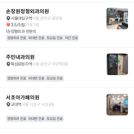
손장원정형외과의원
서울대입구역
서울 관악구 중앙동
3.5
/5점
(리뷰
14
)
정형외과
전문의
정형외과 진료
비대면 진료
토요일 진료
야간 진료
주민내과의원
뚝섬유원지역
서울 광진구 자양제3동
정형외과 진료
비대면 진료
토요일 진료
서초아가페의원
교대역
서울 서초구 서초4동
정형외과 진료
비대면 진료
토요일 진료