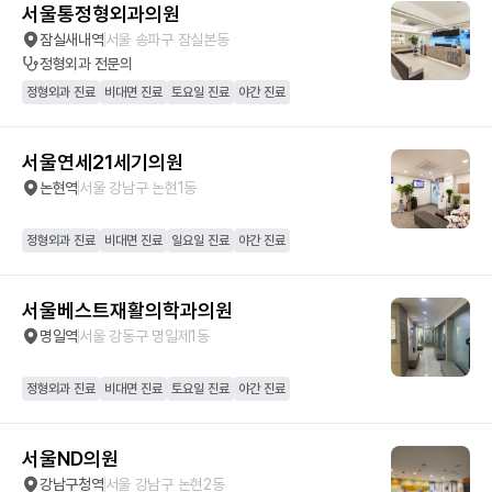
서울통정형외과의원
잠실새내역
서울 송파구 잠실본동
정형외과
전문의
정형외과 진료
비대면 진료
토요일 진료
야간 진료
서울연세21세기의원
논현역
서울 강남구 논현1동
정형외과 진료
비대면 진료
일요일 진료
야간 진료
서울베스트재활의학과의원
명일역
서울 강동구 명일제1동
정형외과 진료
비대면 진료
토요일 진료
야간 진료
서울ND의원
강남구청역
서울 강남구 논현2동