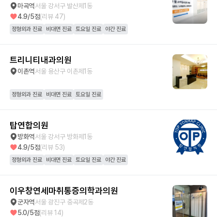
마곡역
서울 강서구 발산제1동
4.9
/5점
(리뷰
47
)
정형외과 진료
비대면 진료
토요일 진료
야간 진료
트리니티내과의원
이촌역
서울 용산구 이촌제1동
정형외과 진료
비대면 진료
토요일 진료
탑연합의원
방화역
서울 강서구 방화제1동
4.9
/5점
(리뷰
53
)
정형외과 진료
비대면 진료
토요일 진료
야간 진료
이우창연세마취통증의학과의원
군자역
서울 광진구 중곡제2동
5.0
/5점
(리뷰
14
)