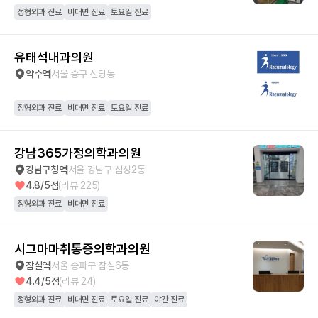
정형외과 진료
비대면 진료
토요일 진료
유태석내과의원
약수역
서울 중구 신당동
정형외과 진료
비대면 진료
토요일 진료
강남365가정의학과의원
강남구청역
서울 강남구 삼성2동
4.8
/5점
(리뷰
225
)
정형외과 진료
비대면 진료
시그마마취통증의학과의원
잠실역
서울 송파구 잠실6동
4.4
/5점
(리뷰
24
)
정형외과 진료
비대면 진료
토요일 진료
야간 진료