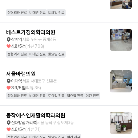
정형외과 진료
비대면 진료
토요일 진료
베스트가정의학과의원
상계역
서울 노원구 중계4동
4.8
/5점
(리뷰
708
)
정형외과 진료
비대면 진료
토요일 진료
서울바램의원
이대역
서울 서대문구 신촌동
3.9
/5점
(리뷰
35
)
정형외과 진료
비대면 진료
토요일 진료
일요일 진료
야간 진료
동작에스엔재활의학과의원
신대방삼거리역
서울 동작구 상도제3동
4.6
/5점
(리뷰
71
)
정형외과 진료
비대면 진료
일요일 진료
야간 진료