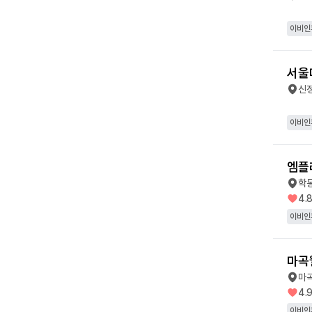
이비인
서울
신
이비인
엠플
학
4.
이비인
마곡
마
4.
이비인