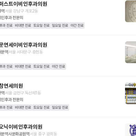
퍼스트이비인후과의원
룡역
서울 강남구 개포2동
비인후과
전문의
후과 진료
비대면 진료
토요일 진료
일요일 진료
야간 진료
문연세이비인후과의원
대문역
서울 서대문구 충현동
후과 진료
비대면 진료
토요일 진료
야간 진료
참연세의원
산역
서울 금천구 독산제1동
비인후과
전문의
후과 진료
비대면 진료
토요일 진료
일요일 진료
오닉이비인후과의원
대문역사문화공원역
서울 중구 광희동