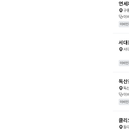
연세
구
이
이비인
서대
서
이비인
독산
독
이
이비인
클리
동