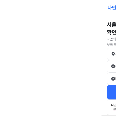
서울
확
나만의
부를 
나만