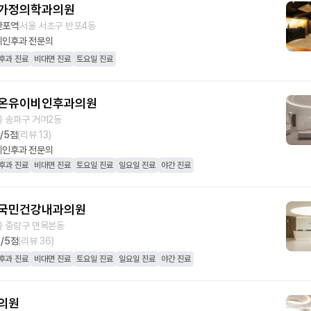
가정의학과의원
반포역
서울 서초구 반포4동
비인후과
전문의
후과 진료
비대면 진료
토요일 진료
온유이비인후과의원
 송파구 거여2동
0
/5점
(리뷰
13
)
비인후과
전문의
후과 진료
비대면 진료
토요일 진료
일요일 진료
야간 진료
국민건강내과의원
울 중랑구 면목본동
7
/5점
(리뷰
36
)
후과 진료
비대면 진료
토요일 진료
일요일 진료
야간 진료
의원