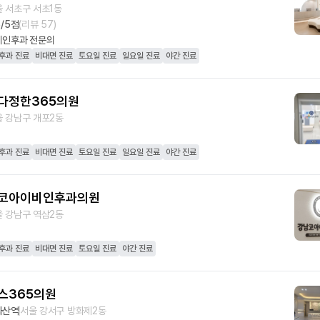
 서초구 서초1동
5
/5점
(리뷰
57
)
비인후과
전문의
후과 진료
비대면 진료
토요일 진료
일요일 진료
야간 진료
다정한365의원
 강남구 개포2동
후과 진료
비대면 진료
토요일 진료
일요일 진료
야간 진료
코아이비인후과의원
 강남구 역삼2동
후과 진료
비대면 진료
토요일 진료
야간 진료
스365의원
화산역
서울 강서구 방화제2동