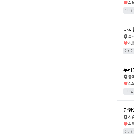
4.
이비인
다시
흑
4.
이비인
우리
증
4.
이비인
단한
신
4.
이비인