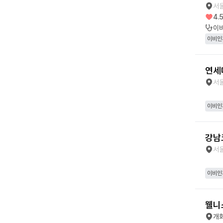
서울
4.
이
이비인
연세
서울
이비인
강남
서울
이비인
웰니
개