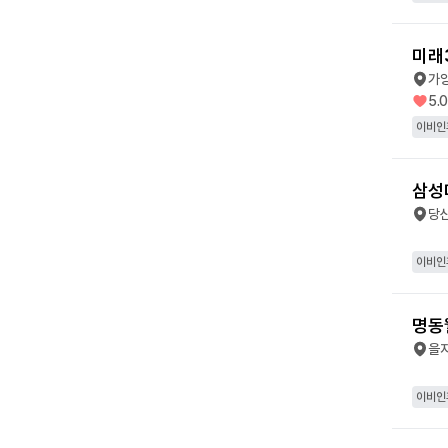
미래
가
5.
이비인
삼성
당
이비인
명동
을
이비인