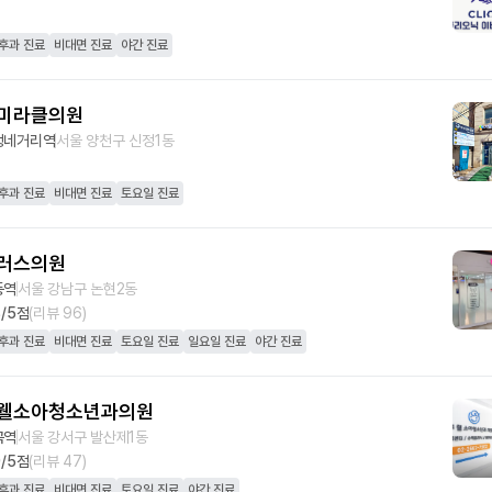
후과 진료
비대면 진료
야간 진료
미라클의원
정네거리역
서울 양천구 신정1동
후과 진료
비대면 진료
토요일 진료
러스의원
동역
서울 강남구 논현2동
8
/5점
(리뷰
96
)
후과 진료
비대면 진료
토요일 진료
일요일 진료
야간 진료
웰소아청소년과의원
곡역
서울 강서구 발산제1동
9
/5점
(리뷰
47
)
후과 진료
비대면 진료
토요일 진료
야간 진료