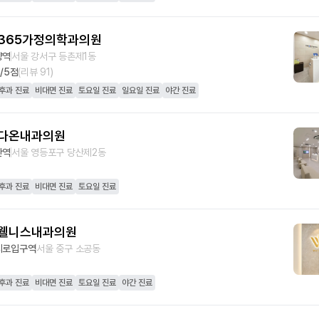
365가정의학과의원
양역
서울 강서구 등촌제1동
0
/5점
(리뷰
91
)
후과 진료
비대면 진료
토요일 진료
일요일 진료
야간 진료
다온내과의원
산역
서울 영등포구 당산제2동
후과 진료
비대면 진료
토요일 진료
웰니스내과의원
지로입구역
서울 중구 소공동
후과 진료
비대면 진료
토요일 진료
야간 진료