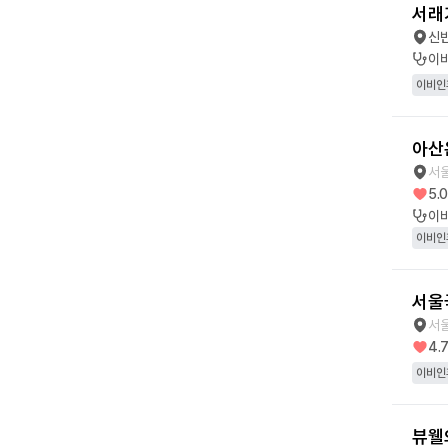
서래
신
이
이비인
아산
서울
5.
이
이비인
서울
서
4.
이비인
뷰웰