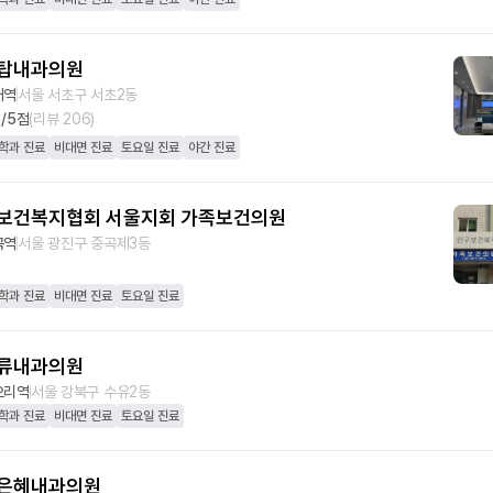
탑내과의원
재역
서울 서초구 서초2동
5
/5점
(리뷰
206
)
학과 진료
비대면 진료
토요일 진료
야간 진료
보건복지협회 서울지회 가족보건의원
곡역
서울 광진구 중곡제3동
학과 진료
비대면 진료
토요일 진료
류내과의원
오리역
서울 강북구 수유2동
학과 진료
비대면 진료
토요일 진료
은혜내과의원