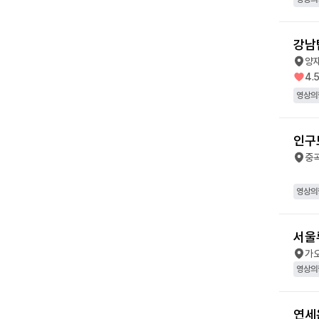
강남
양
4.
영상의
인구
중
영상의
서울
가
영상의
연세