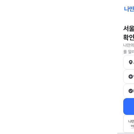
서울
확
나만의
를 알
나만