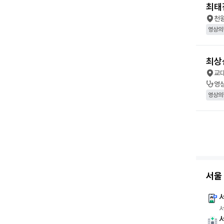
최태
천
영상의
최상
교
영
영상의
서울
서