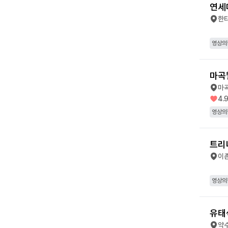
연세
한
영상의
마곡
마
4.
영상의
트리
이
영상의
유태
약