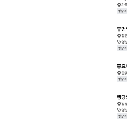
가
영상의
휴먼
잠
영
영상의
홍요
돌
영상의
행당
왕
영
영상의