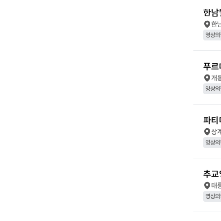
한남
한
영상의
푸르
개
영상의
파티
상
영상의
추교
태
영상의