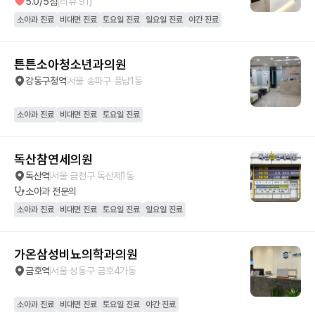
5.0
/5점
(리뷰
91
)
소아과 진료
비대면 진료
토요일 진료
일요일 진료
야간 진료
튼튼소아청소년과의원
강동구청역
서울 송파구 풍납1동
소아과 진료
비대면 진료
토요일 진료
독산참연세의원
독산역
서울 금천구 독산제1동
소아과
전문의
소아과 진료
비대면 진료
토요일 진료
일요일 진료
가온삼성비뇨의학과의원
금호역
서울 성동구 금호4가동
소아과 진료
비대면 진료
토요일 진료
야간 진료