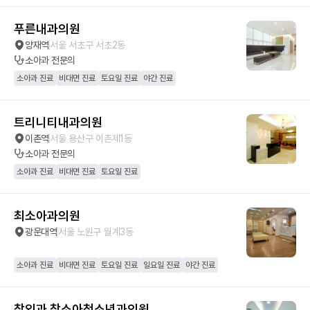
푸른내과의원
양재역
서울 서초구 서초2동
소아과
전문의
소아과 진료
비대면 진료
토요일 진료
야간 진료
트리니티내과의원
이촌역
서울 용산구 이촌제1동
소아과
전문의
소아과 진료
비대면 진료
토요일 진료
최소아과의원
광운대역
서울 노원구 월계3동
소아과 진료
비대면 진료
토요일 진료
일요일 진료
야간 진료
참외과 참소아청소년과의원