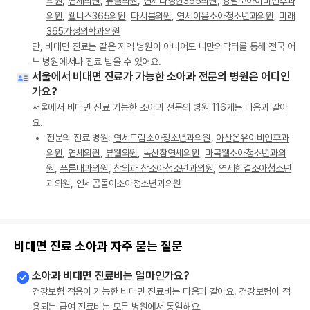
의원
,
연세의원
,
뷰웰의원
,
연세다정한365의원
,
강남코아이비인후과
의원
,
웰니스365의원
,
다시봄의원
,
연세이음소아청소년과의원
,
미래
365가정의학과의원
단, 비대면 진료는 같은 지역 병원이 아니어도 나만의닥터를 통해 전국 어
느 병원에서나 진료 받을 수 있어요.
서울에서 비대면 진료가 가능한 소아과 전문의 병원은 어디인
가요?
서울에서 비대면 진료 가능한 소아과 전문의 병원 116개는 다음과 같아
요.
전문의 진료 병원:
연세드림소아청소년과의원
,
아산온유이비인후과
의원
,
연세의원
,
뷰웰의원
,
독산참연세의원
,
마곡웰소아청소년과의
원
,
푸른내과의원
,
참외과 참소아청소년과의원
,
연세한결소아청소년
과의원
,
연세곰돌이소아청소년과의원
비대면 진료 소아과 자주 묻는 질문
소아과 비대면 진료비는 얼마인가요?
건강보험 적용이 가능한 비대면 진료비는 다음과 같아요. 건강보험이 적
용되는 급여 진료비는 모든 병원에서 동일해요.