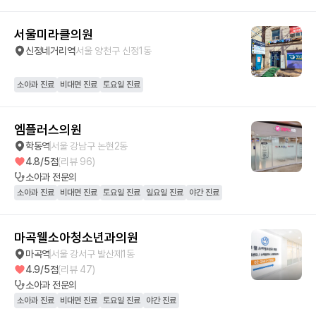
서울미라클의원
신정네거리역
서울 양천구 신정1동
소아과 진료
비대면 진료
토요일 진료
엠플러스의원
학동역
서울 강남구 논현2동
4.8
/5점
(리뷰
96
)
소아과
전문의
소아과 진료
비대면 진료
토요일 진료
일요일 진료
야간 진료
마곡웰소아청소년과의원
마곡역
서울 강서구 발산제1동
4.9
/5점
(리뷰
47
)
소아과
전문의
소아과 진료
비대면 진료
토요일 진료
야간 진료