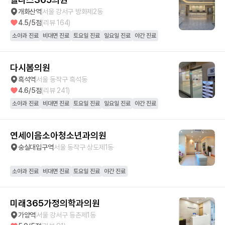
개화산역
서울 강서구 방화제2동
4.5
/5점
(리뷰
164
)
소아과 진료
비대면 진료
토요일 진료
일요일 진료
야간 진료
다시봄의원
흑석역
서울 동작구 흑석동
4.6
/5점
(리뷰
241
)
소아과 진료
비대면 진료
토요일 진료
일요일 진료
야간 진료
연세이음소아청소년과의원
숭실대입구역
서울 동작구 상도제1동
소아과 진료
비대면 진료
토요일 진료
야간 진료
미래365가정의학과의원
가양역
서울 강서구 등촌제1동