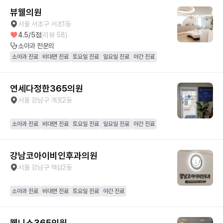
뷰웰의원
서울 서초구 서초1동
4.5
/5점
(리뷰
58
)
소아과
전문의
소아과 진료
비대면 진료
토요일 진료
일요일 진료
야간 진료
연세다정한365의원
서울 강남구 개포2동
소아과 진료
비대면 진료
토요일 진료
일요일 진료
야간 진료
강남코아이비인후과의원
서울 강남구 역삼2동
소아과 진료
비대면 진료
토요일 진료
야간 진료
웰니스365의원