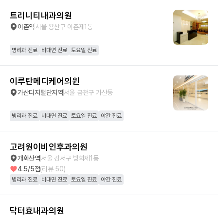
트리니티내과의원
이촌역
서울 용산구 이촌제1동
병리과 진료
비대면 진료
토요일 진료
이루탄메디케어의원
가산디지털단지역
서울 금천구 가산동
병리과 진료
비대면 진료
토요일 진료
야간 진료
고려원이비인후과의원
개화산역
서울 강서구 방화제1동
4.5
/5점
(리뷰
50
)
병리과 진료
비대면 진료
토요일 진료
야간 진료
닥터효내과의원