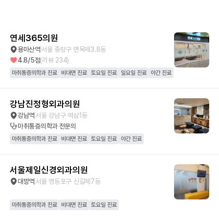
연세365의원
용마산역
서울 중랑구 면목제3.8동
4.8
/5점
(리뷰
234
)
마취통증의학과 진료
비대면 진료
토요일 진료
일요일 진료
야간 진료
강남진정형외과의원
강남역
서울 강남구 역삼1동
마취통증의학과
전문의
마취통증의학과 진료
비대면 진료
토요일 진료
야간 진료
서울제일신경외과의원
대방역
서울 영등포구 신길제7동
마취통증의학과 진료
비대면 진료
토요일 진료