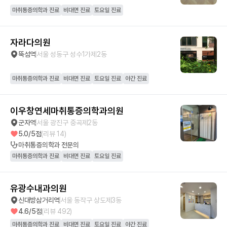
마취통증의학과 진료
비대면 진료
토요일 진료
자라다의원
뚝섬역
서울 성동구 성수1가제2동
마취통증의학과 진료
비대면 진료
토요일 진료
야간 진료
이우창연세마취통증의학과의원
군자역
서울 광진구 중곡제2동
5.0
/5점
(리뷰
14
)
마취통증의학과
전문의
마취통증의학과 진료
비대면 진료
토요일 진료
유광수내과의원
신대방삼거리역
서울 동작구 상도제3동
4.6
/5점
(리뷰
492
)
마취통증의학과 진료
비대면 진료
토요일 진료
야간 진료