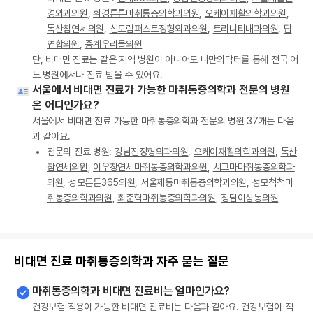
경외과의원
,
휘경튼튼마취통증의학과의원
,
오케이재활의학과의원
,
독산참연세의원
,
신도림퍼스트정형외과의원
,
트리니티내과의원
,
탑
연합의원
,
중계우리들의원
단, 비대면 진료는 같은 지역 병원이 아니어도 나만의닥터를 통해 전국 어
느 병원에서나 진료 받을 수 있어요.
서울에서 비대면 진료가 가능한 마취통증의학과 전문의 병원
은 어디인가요?
서울에서 비대면 진료 가능한 마취통증의학과 전문의 병원 37개는 다음
과 같아요.
전문의 진료 병원:
강남진정형외과의원
,
오케이재활의학과의원
,
독산
참연세의원
,
이우창연세마취통증의학과의원
,
시그마마취통증의학과
의원
,
성모튼튼365의원
,
서울제통마취통증의학과의원
,
성모척척마
취통증의학과의원
,
최준혁마취통증의학과의원
,
청담이상동의원
비대면 진료 마취통증의학과 자주 묻는 질문
마취통증의학과 비대면 진료비는 얼마인가요?
건강보험 적용이 가능한 비대면 진료비는 다음과 같아요. 건강보험이 적