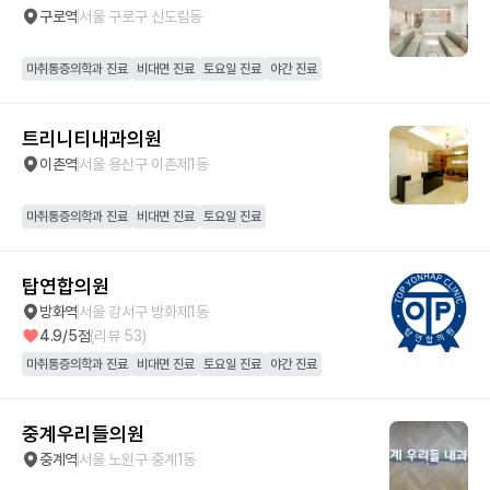
구로역
서울 구로구 신도림동
마취통증의학과 진료
비대면 진료
토요일 진료
야간 진료
트리니티내과의원
이촌역
서울 용산구 이촌제1동
마취통증의학과 진료
비대면 진료
토요일 진료
탑연합의원
방화역
서울 강서구 방화제1동
4.9
/5점
(리뷰
53
)
마취통증의학과 진료
비대면 진료
토요일 진료
야간 진료
중계우리들의원
중계역
서울 노원구 중계1동