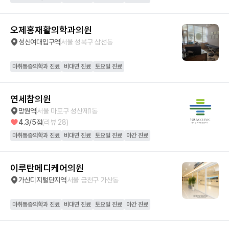
오제홍재활의학과의원
성신여대입구역
서울 성북구 삼선동
마취통증의학과 진료
비대면 진료
토요일 진료
연세참의원
망원역
서울 마포구 성산제1동
4.3
/5점
(리뷰
28
)
마취통증의학과 진료
비대면 진료
토요일 진료
야간 진료
이루탄메디케어의원
가산디지털단지역
서울 금천구 가산동
마취통증의학과 진료
비대면 진료
토요일 진료
야간 진료