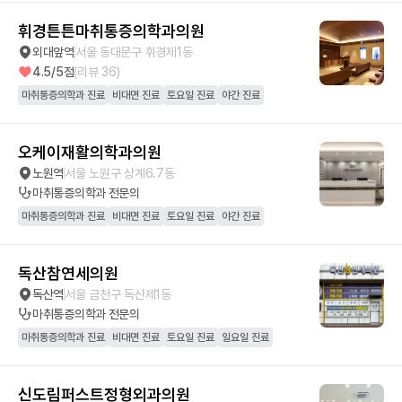
휘경튼튼마취통증의학과의원
외대앞역
서울 동대문구 휘경제1동
4.5
/5점
(리뷰
36
)
마취통증의학과 진료
비대면 진료
토요일 진료
야간 진료
오케이재활의학과의원
노원역
서울 노원구 상계6.7동
마취통증의학과
전문의
마취통증의학과 진료
비대면 진료
토요일 진료
야간 진료
독산참연세의원
독산역
서울 금천구 독산제1동
마취통증의학과
전문의
마취통증의학과 진료
비대면 진료
토요일 진료
일요일 진료
신도림퍼스트정형외과의원