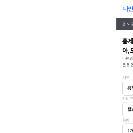
홈
>
홍제
아,
나만의
은 8,
지역
홍
카테고
탈
용량
1