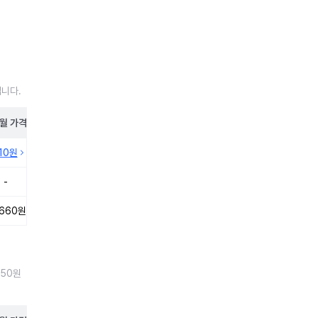
입니다.
월
가격
210원
-
,660원
250원