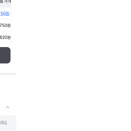
월
가격
750원
,750원
,620원
리드)