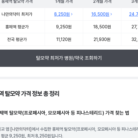
홍제역
탈모약
가격
1개월
가격
2개월
가격
3개
 탈모약 약국 약가 처방단위별 최저가·평균가 비교
나만의닥터 최저가
8,250원
16,500원
24,
홍제역 평균가
9,250원
18,500원
27
전국 평균가
11,120원
21,930원
32
탈모약 최저가 병원/약국 조회하기
역 탈모약 가격 정보 총 정리
제역 탈모약(프로페시아, 모모페시아 등 피나스테리드) 가격 찾는 법
비교 앱
[나만의닥터]
에서 수집한 홍제역 탈모약(프로페시아, 모모페시아 등 피나스테
평균 9,250원, 최저 8,250원입니다.