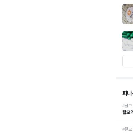
피나
#탈모
탈모약
#탈모