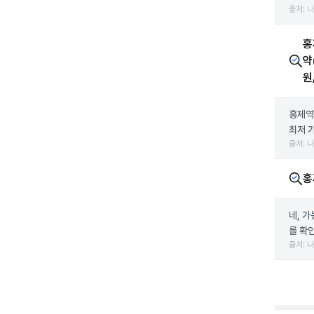
출처: 
홍
약
원
홍제역
최저 
출처: 
홍
네, 
를 확인
출처: 