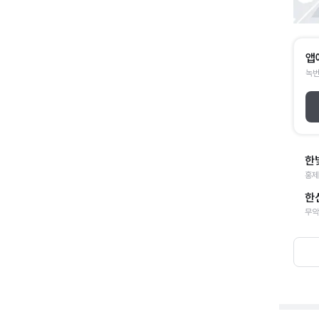
앱
녹번
한
홍제
한
무악