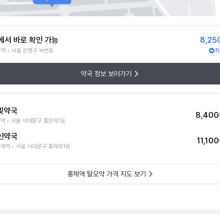
에서 바로 확인 가능
8,25
역 • 서울 은평구 녹번동
최
약국 정보 보러가기
빛약국
8,40
역 • 서울 서대문구 홍은제1동
신약국
11,10
재역 • 서울 서대문구 홍제제1동
홍제역 탈모약 가격 지도 보기