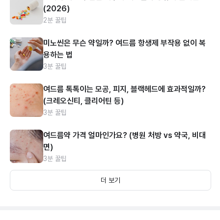
(2026)
2분 꿀팁
미노씬은 무슨 약일까? 여드름 항생제 부작용 없이 복
용하는 법
3분 꿀팁
여드름 톡톡이는 모공, 피지, 블랙헤드에 효과적일까?
(크레오신티, 클리어틴 등)
3분 꿀팁
여드름약 가격 얼마인가요? (병원 처방 vs 약국, 비대
면)
3분 꿀팁
더 보기