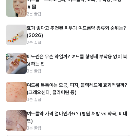
👧🏻
2분 꿀팁
효과 좋다고 추천된 피부과 여드름약 종류와 순위는?
(2026)
2분 꿀팁
미노씬은 무슨 약일까? 여드름 항생제 부작용 없이 복
용하는 법
3분 꿀팁
여드름 톡톡이는 모공, 피지, 블랙헤드에 효과적일까?
(크레오신티, 클리어틴 등)
3분 꿀팁
여드름약 가격 얼마인가요? (병원 처방 vs 약국, 비대
면)
3분 꿀팁