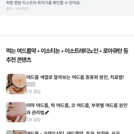
처방 병원 리스트와 최저가를 확인할 수 있어요.
출처: 나만의닥터
먹는 여드름약 • 이소티논 • 이소트레티노인 • 로아큐탄 등
추천 콘텐츠
여드름 색깔로 알아보는 여드름 종류와 원인, 치료법!
👩🏻‍⚕️
2분 꿀팁
이마 여드름, 턱 여드름, 코 여드름, 부위별 여드름 원인
과 관리법🩹
2분 꿀팁
여드름 - 크레오신티, 여드름약, 효과, 부작용, 모공