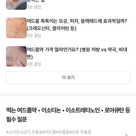
3분 꿀팁
여드름 톡톡이는 모공, 피지, 블랙헤드에 효과적일까?
(크레오신티, 클리어틴 등)
3분 꿀팁
여드름약 가격 얼마인가요? (병원 처방 vs 약국, 비대
면)
3분 꿀팁
더 보기
먹는 여드름약 • 이소티논 • 이소트레티노인 • 로아큐탄 등
필수 질문
#소아청소년기 우울증
#여드름
#우울증
#산후 우울증