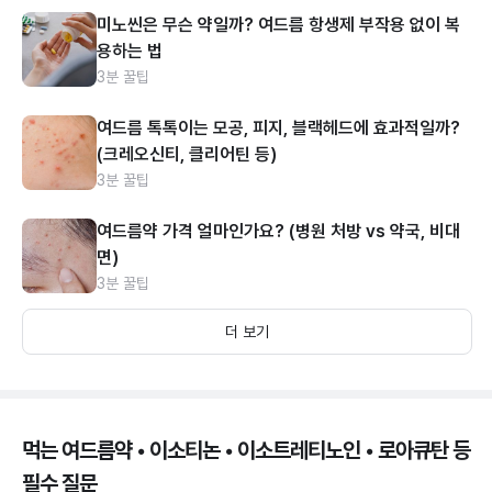
미노씬은 무슨 약일까? 여드름 항생제 부작용 없이 복
용하는 법
3분 꿀팁
여드름 톡톡이는 모공, 피지, 블랙헤드에 효과적일까?
(크레오신티, 클리어틴 등)
3분 꿀팁
여드름약 가격 얼마인가요? (병원 처방 vs 약국, 비대
면)
3분 꿀팁
더 보기
먹는 여드름약 • 이소티논 • 이소트레티노인 • 로아큐탄 등
필수 질문