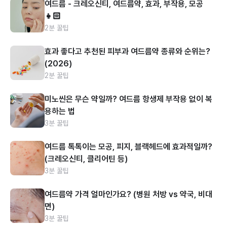
여드름 - 크레오신티, 여드름약, 효과, 부작용, 모공
👧🏻
2분 꿀팁
효과 좋다고 추천된 피부과 여드름약 종류와 순위는?
(2026)
2분 꿀팁
미노씬은 무슨 약일까? 여드름 항생제 부작용 없이 복
용하는 법
3분 꿀팁
여드름 톡톡이는 모공, 피지, 블랙헤드에 효과적일까?
(크레오신티, 클리어틴 등)
3분 꿀팁
여드름약 가격 얼마인가요? (병원 처방 vs 약국, 비대
면)
3분 꿀팁