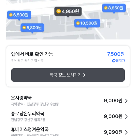
앱에서 바로 확인 가능
7,500원
전남광주 광산구 하남동
최저가
약국 정보 보러가기
온사랑약국
9,000원
극락강역 • 전남광주 광산구 수완동
종로당온누리약국
9,000원
전남광주 광산구 월곡2동
휴베이스정겨운약국
9,990원
극락강역 • 전남광주 광산구 운남동