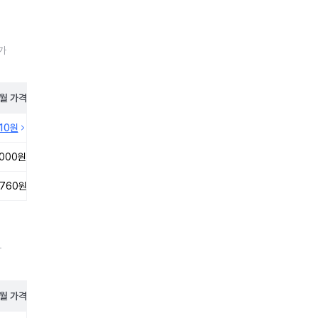
균가
월
가격
410원
,000원
,760원
가
월
가격