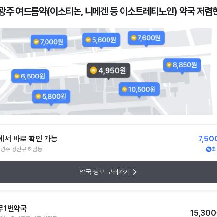
광주 여드름약(이소티논, 니메겐 등 이소트레티노인) 약국 저렴한
에서 바로 확인 가능
7,50
광주 광산구 하남동
최
약국 정보 보러가기
무1번약국
15,30