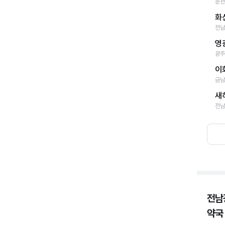
운천
화
전남
영
광주
이
금남
새
전남
전남
약국