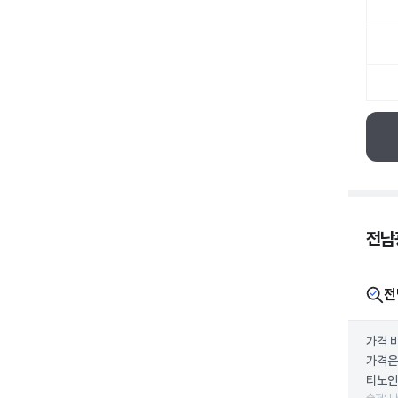
전남
전
가격 
가격은
티노인)