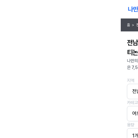
홈
>
전남
티논
나만의
은 7,
지역
전
카테고
여
용량
1