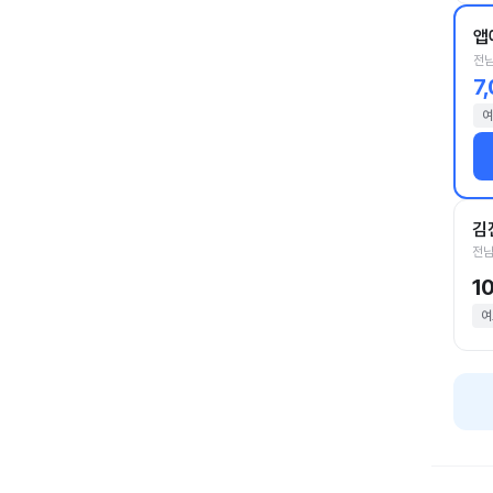
앱
전남
7
여
김
전남
1
여