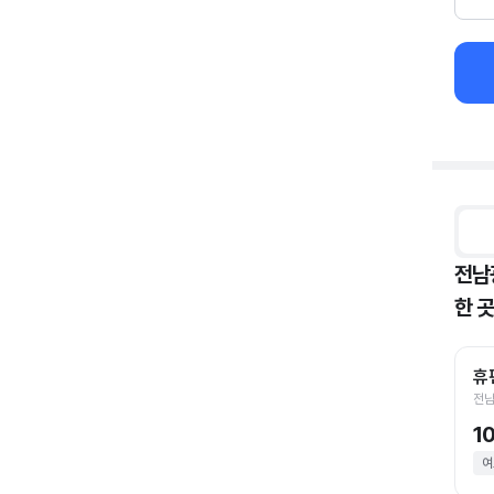
전남
한 곳
휴
전남
1
여