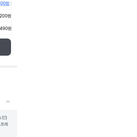
500원
,200원
,490원
노인)
소트레