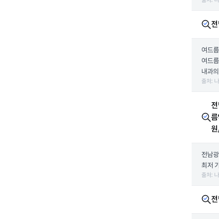
출처: 
전
여드름
여드름
내과의
출처: 
전
름
원
전남광
최저 
출처: 
전