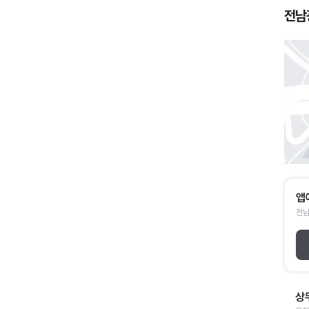
전남
앱
전남
상