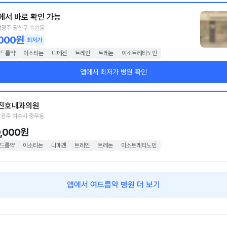
에서 바로 확인 가능
광주 광산구 수완동
,000원
최저가
드름약
이소티논
니메겐
트레인
트레논
이소트레티노인
앱에서 최저가 병원 확인
진호내과의원
광주 여수시 충무동
0,000원
드름약
이소티논
니메겐
트레인
트레논
이소트레티노인
앱에서 여드름약 병원 더 보기