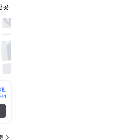
 곳
0원
저가
0원