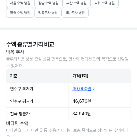
서울 수액 병원
강남 수액 병원
부산 수액 병원
숙취 수액 병원
장염 수액 병원
백옥주사 병원
태반주사 병원
수액 종류별 가격 비교
백옥 주사
글루타치온 성분 중심 상담 항목으로, 항산화·컨디션 관리 목적으로 상담될
수 있어요.
기준
가격(1회)
연수구 최저가
30,000원
연수구 평균가
46,670원
전국 평균가
34,940원
비타민 수액
비타민 B군, 비타민 C 등 수용성 비타민 보충 목적으로 상담되는 수액이에