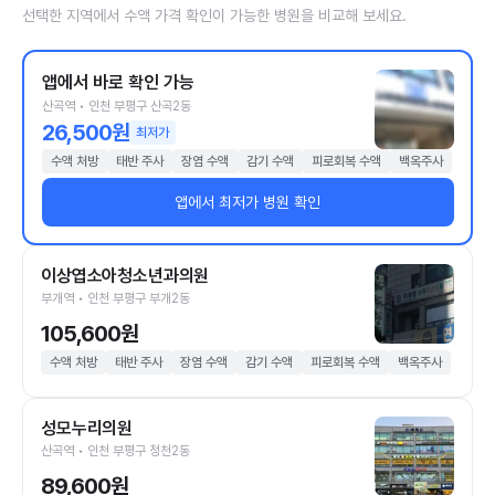
선택한 지역에서 수액 가격 확인이 가능한 병원을 비교해 보세요.
앱에서 바로 확인 가능
산곡역 • 인천 부평구 산곡2동
26,500원
최저가
수액 처방
태반 주사
장염 수액
감기 수액
피로회복 수액
백옥주사
앱에서 최저가 병원 확인
이상엽소아청소년과의원
부개역 • 인천 부평구 부개2동
105,600원
수액 처방
태반 주사
장염 수액
감기 수액
피로회복 수액
백옥주사
성모누리의원
산곡역 • 인천 부평구 청천2동
89,600원