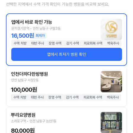
선택한 지역에서 수액 가격 확인이 가능한 병원을 비교해 보세요.
앱에서 바로 확인 가능
문학경기장역 • 인천 남동구 구월3동
16,500원
최저가
수액 처방
태반 주사
장염 수액
감기 수액
피로회복 수액
백옥주사
앱에서 최저가 병원 확인
인천더하다한방병원
인천 남동구 서창2동
100,000원
수액 처방
태반 주사
장염 수액
감기 수액
피로회복 수액
백옥주사
뿌리요양병원
소래포구역 • 인천 남동구 논현1동
80,000원