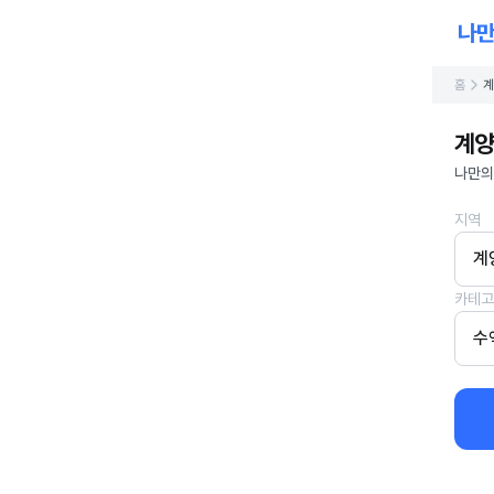
홈
계
계양
나만의
지역
계
카테고
수