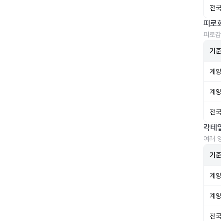
전국
피로
피로감
기
계양
계양
전국
칵테
여러 
기
계양
계양
전국