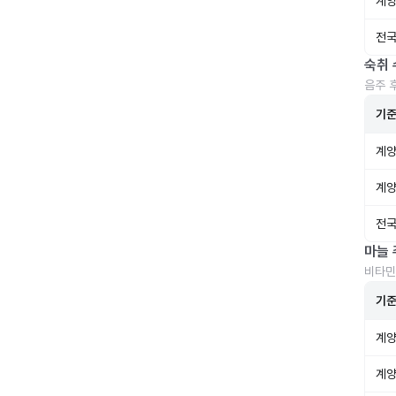
계양
전국
숙취 
음주 
기
계양
계양
전국
마늘 
비타민
기
계양
계양