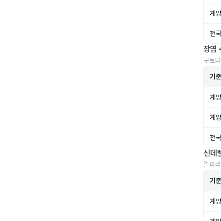
계양
전국
장염 
구토나
기
계양
계양
전국
신데
알파리
기
계양