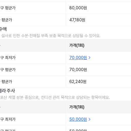
구 평균가
80,000원
 평균가
47,180원
수액
 설사로 인한 수분·전해질 부족 보충 목적으로 상담될 수 있어요.
준
가격(1회)
구 최저가
70,000원
구 평균가
70,000원
 평균가
62,240원
렐라 주사
포산 계열 성분 중심으로, 컨디션 관리 목적으로 상담되는 항목이에요.
준
가격(1회)
구 최저가
50,000원