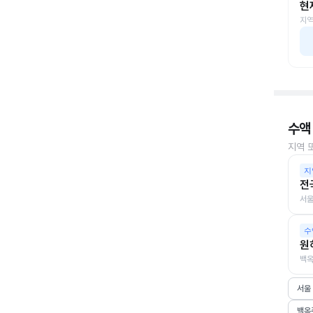
현
지역
수액
지역 
지
전
서울
수
원
백옥
서울
백옥