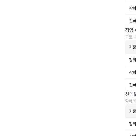
강화
전국
장염 
구토나
기
강화
강화
전국
신데
알파리
기
강화