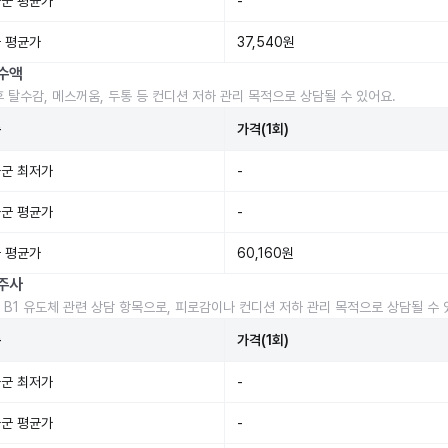
군 평균가
-
 평균가
37,540원
수액
후 탈수감, 메스꺼움, 두통 등 컨디션 저하 관리 목적으로 상담될 수 있어요.
준
가격(1회)
군 최저가
-
군 평균가
-
 평균가
60,160원
주사
 B1 유도체 관련 상담 항목으로, 피로감이나 컨디션 저하 관리 목적으로 상담될 수 
준
가격(1회)
군 최저가
-
군 평균가
-