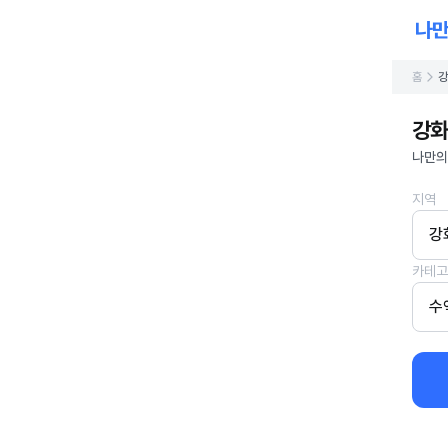
홈
강
강화
나만의
지역
강
카테고
수