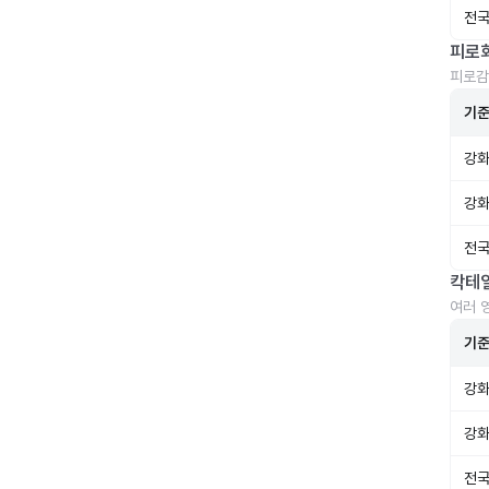
전국
피로
피로감
기
강화
강화
전국
칵테
여러 
기
강화
강화
전국