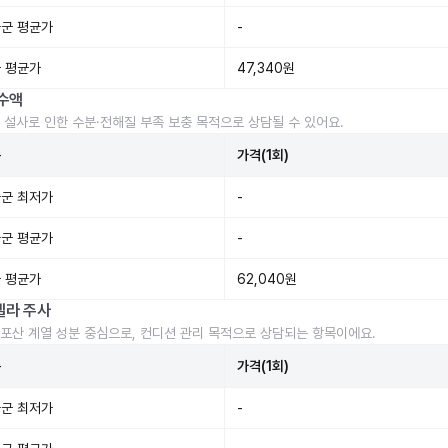
군 평균가
-
 평균가
47,340원
수액
 설사로 인한 수분·전해질 부족 보충 목적으로 상담될 수 있어요.
준
가격(1회)
군 최저가
-
군 평균가
-
 평균가
62,040원
렐라 주사
포산 계열 성분 중심으로, 컨디션 관리 목적으로 상담되는 항목이에요.
준
가격(1회)
군 최저가
-