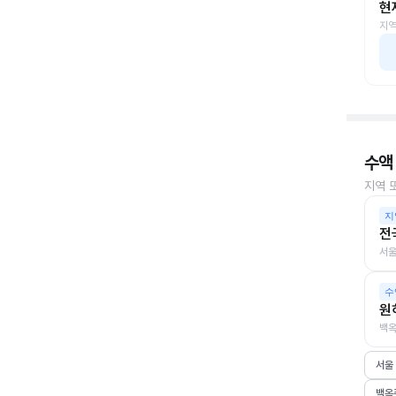
현
지역
수액
지역 
지
전
서울
수
원
백옥
서울
백옥