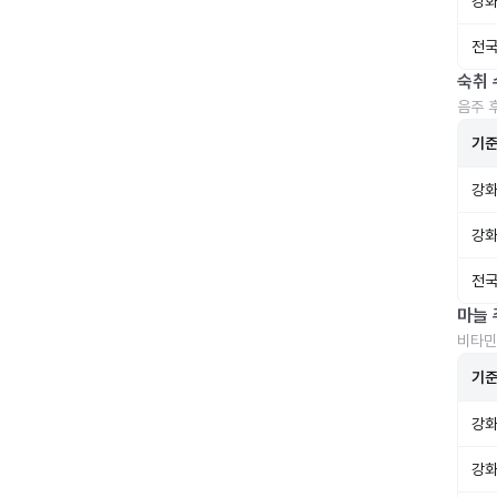
강화
전국
숙취 
음주 
기
강화
강화
전국
마늘 
비타민
기
강화
강화