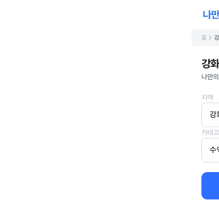
홈
강
강화
나만의
지역
강
카테고
수