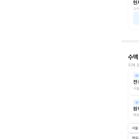
현
지역
수액
지역 
지
전
서울
수
원
백옥
서울
백옥