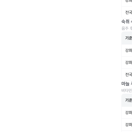
강화
전국
숙취 
음주 
기
강화
강화
전국
마늘 
비타민
기
강화
강화