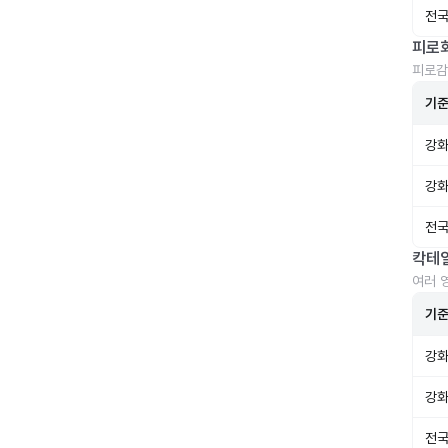
전국
피로
피로감
기
강화
강화
전국
칵테
여러 
기
강화
강화
전국