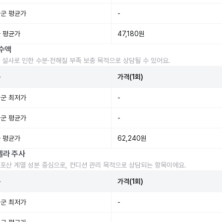
군 평균가
-
 평균가
47,180원
수액
 설사로 인한 수분·전해질 부족 보충 목적으로 상담될 수 있어요.
준
가격(1회)
군 최저가
-
군 평균가
-
 평균가
62,240원
렐라 주사
포산 계열 성분 중심으로, 컨디션 관리 목적으로 상담되는 항목이에요.
준
가격(1회)
군 최저가
-