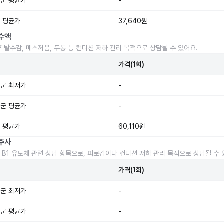
군 평균가
-
 평균가
37,640원
수액
후 탈수감, 메스꺼움, 두통 등 컨디션 저하 관리 목적으로 상담될 수 있어요.
준
가격(1회)
군 최저가
-
군 평균가
-
 평균가
60,110원
주사
 B1 유도체 관련 상담 항목으로, 피로감이나 컨디션 저하 관리 목적으로 상담될 수 
준
가격(1회)
군 최저가
-
군 평균가
-