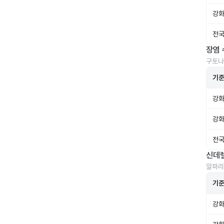
강화
전국
장염 
구토나
기
강화
강화
전국
신데
알파리
기
강화