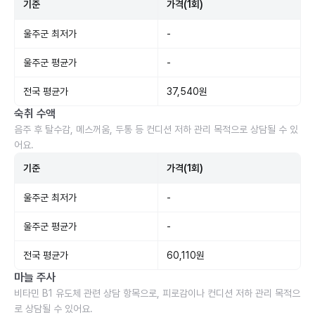
기준
가격(1회)
울주군 최저가
-
울주군 평균가
-
전국 평균가
37,540원
숙취 수액
음주 후 탈수감, 메스꺼움, 두통 등 컨디션 저하 관리 목적으로 상담될 수 있
어요.
기준
가격(1회)
울주군 최저가
-
울주군 평균가
-
전국 평균가
60,110원
마늘 주사
비타민 B1 유도체 관련 상담 항목으로, 피로감이나 컨디션 저하 관리 목적으
로 상담될 수 있어요.