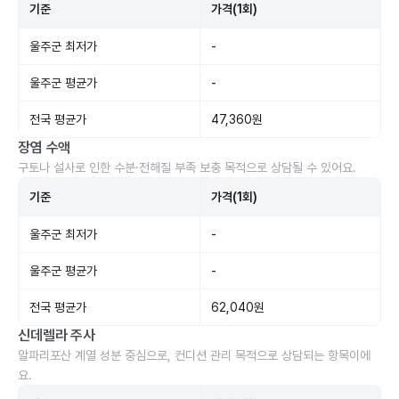
기준
가격(1회)
울주군 최저가
-
울주군 평균가
-
전국 평균가
47,360원
장염 수액
구토나 설사로 인한 수분·전해질 부족 보충 목적으로 상담될 수 있어요.
기준
가격(1회)
울주군 최저가
-
울주군 평균가
-
전국 평균가
62,040원
신데렐라 주사
알파리포산 계열 성분 중심으로, 컨디션 관리 목적으로 상담되는 항목이에
요.