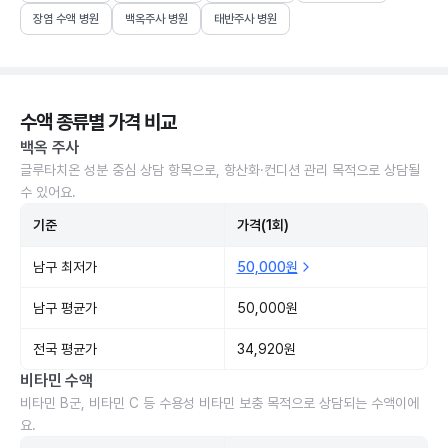
장염 수액 병원
백옥주사 병원
태반주사 병원
수액 종류별 가격 비교
백옥 주사
글루타치온 성분 중심 상담 항목으로, 항산화·컨디션 관리 목적으로 상담될
수 있어요.
기준
가격(1회)
남구 최저가
50,000원
남구 평균가
50,000원
전국 평균가
34,920원
비타민 수액
비타민 B군, 비타민 C 등 수용성 비타민 보충 목적으로 상담되는 수액이에
요.