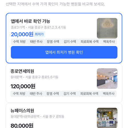
선택한 지역에서 수액 가격 확인이 가능한 병원을 비교해 보세요.
앱에서 바로 확인 가능
종로3가역 • 서울 종로구 종로1.2.3.4가동
20,000원
최저가
수액 처방
태반 주사
장염 수액
감기 수액
피로회복 수액
백옥주사
앱에서 최저가 병원 확인
종로연세의원
동대문역 • 서울 종로구 종로5.6가동
120,000원
수액 처방
태반 주사
장염 수액
감기 수액
피로회복 수액
백옥주사
뉴페이스의원
동대문역사문화공원역 • 서울 중구 광희동
80,000원