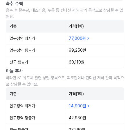
숙취 수액
음주 후 탈수감, 메스꺼움, 두통 등 컨디션 저하 관리 목적으로 상담될 수 있
어요.
기준
가격(1회)
압구정역 최저가
77,000원
압구정역 평균가
99,250원
전국 평균가
60,110원
마늘 주사
비타민 B1 유도체 관련 상담 항목으로, 피로감이나 컨디션 저하 관리 목적으
로 상담될 수 있어요.
기준
가격(1회)
압구정역 최저가
14,900원
압구정역 평균가
42,980원
전국 평균가
37,260원