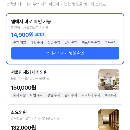
선택한 지역에서 수액 가격 확인이 가능한 병원을 비교해 보세요.
앱에서 바로 확인 가능
잠원역 • 서울 강남구 신사동
14,900원
최저가
수액 처방
태반 주사
장염 수액
감기 수액
피로회복 수액
백옥주사
앱에서 최저가 병원 확인
서울연세21세기의원
논현역 • 서울 강남구 논현1동
150,000원
수액 처방
태반 주사
장염 수액
감기 수액
피로회복 수액
백옥주사
소요의원
압구정로데오역 • 서울 강남구 신사동
132,000원