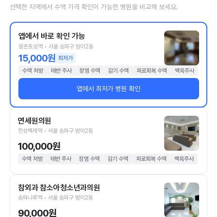
선택한 지역에서 수액 가격 확인이 가능한 병원을 비교해 보세요.
앱에서 바로 확인 가능
몽촌토성역 • 서울 송파구 방이2동
15,000원
최저가
수액 처방
태반 주사
장염 수액
감기 수액
피로회복 수액
백옥주사
앱에서 최저가 병원 확인
연세원의원
한성백제역 • 서울 송파구 방이2동
100,000원
수액 처방
태반 주사
장염 수액
감기 수액
피로회복 수액
백옥주사
참외과 참소아청소년과의원
송파나루역 • 서울 송파구 방이2동
90,000원