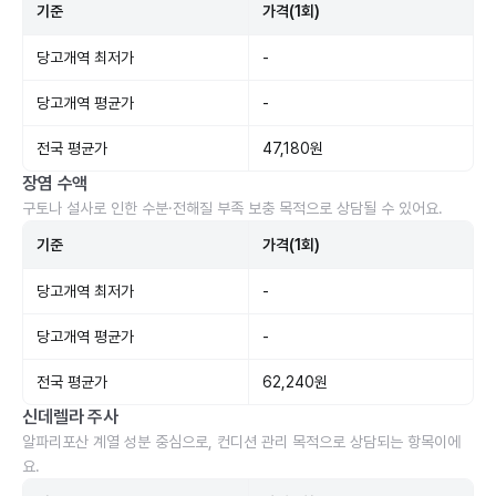
기준
가격(1회)
당고개역 최저가
-
당고개역 평균가
-
전국 평균가
47,180원
장염 수액
구토나 설사로 인한 수분·전해질 부족 보충 목적으로 상담될 수 있어요.
기준
가격(1회)
당고개역 최저가
-
당고개역 평균가
-
전국 평균가
62,240원
신데렐라 주사
알파리포산 계열 성분 중심으로, 컨디션 관리 목적으로 상담되는 항목이에
요.