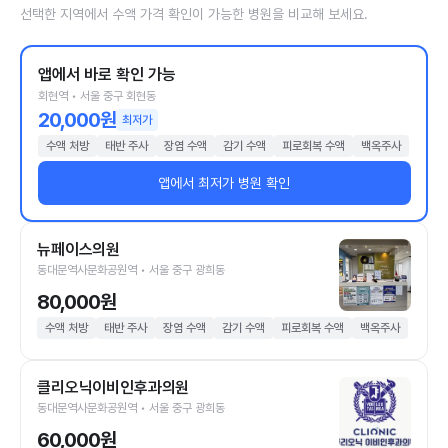
선택한 지역에서 수액 가격 확인이 가능한 병원을 비교해 보세요.
앱에서 바로 확인 가능
회현역 • 서울 중구 회현동
20,000원
최저가
수액 처방
태반 주사
장염 수액
감기 수액
피로회복 수액
백옥주사
앱에서 최저가 병원 확인
뉴페이스의원
동대문역사문화공원역 • 서울 중구 광희동
80,000원
수액 처방
태반 주사
장염 수액
감기 수액
피로회복 수액
백옥주사
클리오닉이비인후과의원
동대문역사문화공원역 • 서울 중구 광희동
60,000원