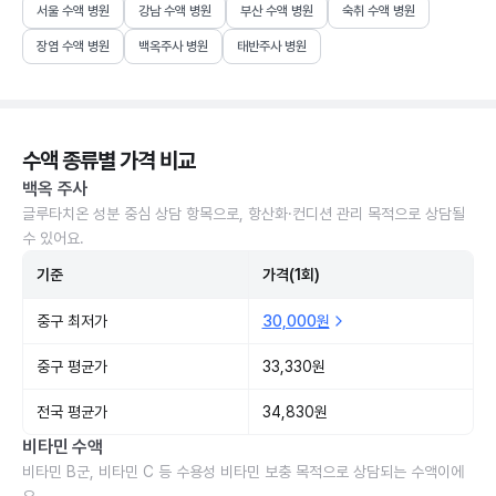
서울 수액 병원
강남 수액 병원
부산 수액 병원
숙취 수액 병원
장염 수액 병원
백옥주사 병원
태반주사 병원
수액 종류별 가격 비교
백옥 주사
글루타치온 성분 중심 상담 항목으로, 항산화·컨디션 관리 목적으로 상담될
수 있어요.
기준
가격(1회)
중구 최저가
30,000원
중구 평균가
33,330원
전국 평균가
34,830원
비타민 수액
비타민 B군, 비타민 C 등 수용성 비타민 보충 목적으로 상담되는 수액이에