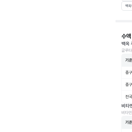
백옥
수액
백옥 
글루타
기
중구
중구
전국
비타
비타민
기