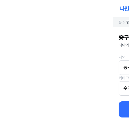
홈
중
중구
나만의
지역
중
카테고
수