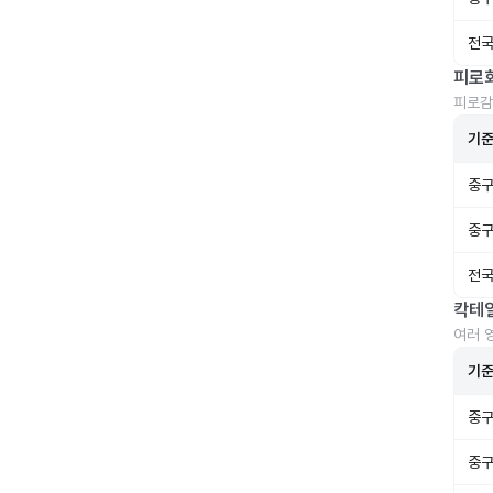
전국
피로
피로감
기
중구
중구
전국
칵테
여러 
기
중구
중구