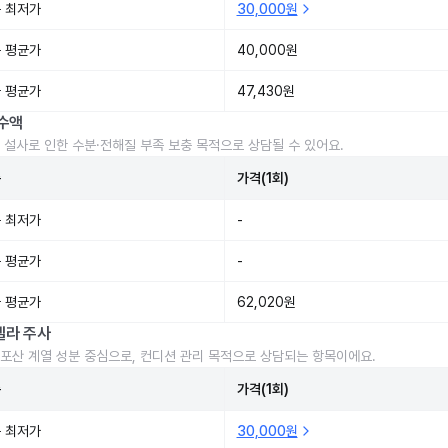
 최저가
30,000원
 평균가
40,000원
 평균가
47,430원
수액
 설사로 인한 수분·전해질 부족 보충 목적으로 상담될 수 있어요.
준
가격(1회)
 최저가
-
 평균가
-
 평균가
62,020원
렐라 주사
포산 계열 성분 중심으로, 컨디션 관리 목적으로 상담되는 항목이에요.
준
가격(1회)
 최저가
30,000원