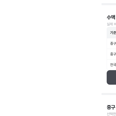
수액
실제 
기
중구
중구
전국
중구
선택한