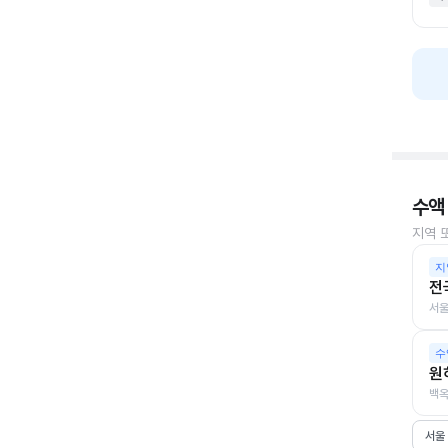
수액
지역 
지
전
서울
수
원
백옥
서울