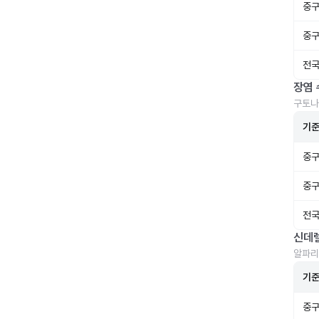
중구
중구
전국
장염 
구토나
기
중구
중구
전국
신데
알파리
기
중구