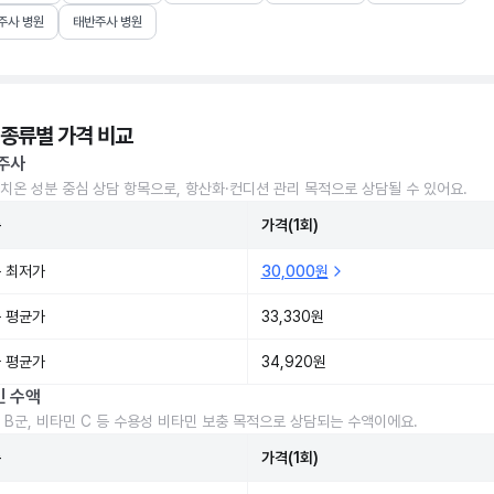
주사 병원
태반주사 병원
 종류별 가격 비교
주사
치온 성분 중심 상담 항목으로, 항산화·컨디션 관리 목적으로 상담될 수 있어요.
준
가격(1회)
 최저가
30,000원
 평균가
33,330원
 평균가
34,920원
민 수액
 B군, 비타민 C 등 수용성 비타민 보충 목적으로 상담되는 수액이에요.
준
가격(1회)