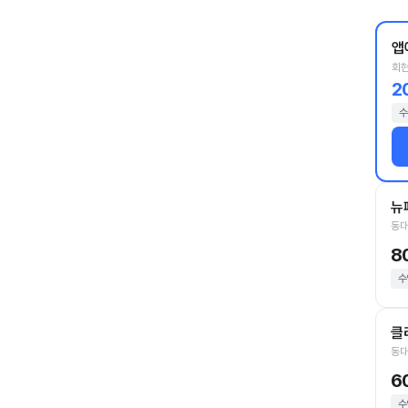
앱
회현
2
수
뉴
동대
8
수
클
동대
6
수