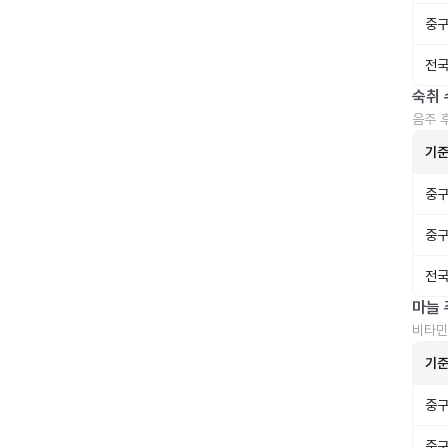
중구
전국
숙취 
음주 
기
중구
중구
전국
마늘 
비타민
기
중구
중구