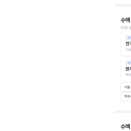
수액
지역 
지
전
서울
수
원
백옥
서울
백옥
수액