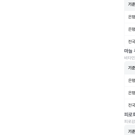
기
은평
은평
전국
마늘 
비타민
기
은평
은평
전국
피로
피로감
기