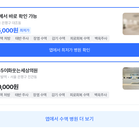
에서 바로 확인 가능
 은평구 대조동
5,000원
최저가
액 처방
태반 주사
장염 수액
감기 수액
피로회복 수액
백옥주사
앱에서 최저가 병원 확인
65이화웃는세상의원
발역 • 서울 은평구 진관동
0,000원
액 처방
태반 주사
장염 수액
감기 수액
피로회복 수액
백옥주사
앱에서 수액 병원 더 보기