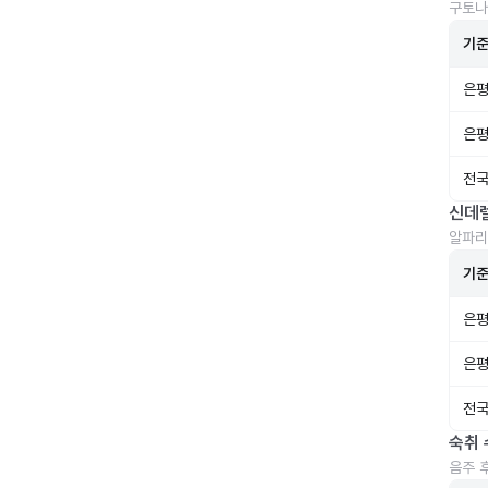
구토나
기
은평
은평
전국
신데
알파리
기
은평
은평
전국
숙취 
음주 