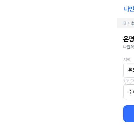
홈
은
은평
나만의
지역
은
카테고
수