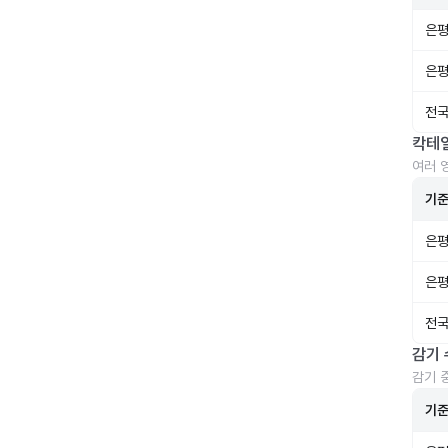
은평
은평
전국
칵테
여러 
기
은평
은평
전국
감기 
감기 
기