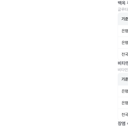
백옥 
글루타
기
은평
은평
전국
비타
비타민
기
은평
은평
전국
장염 