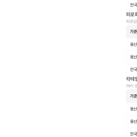
전국
피로
피로감
기
용산
용산
전국
칵테
여러 
기
용산
용산
전국