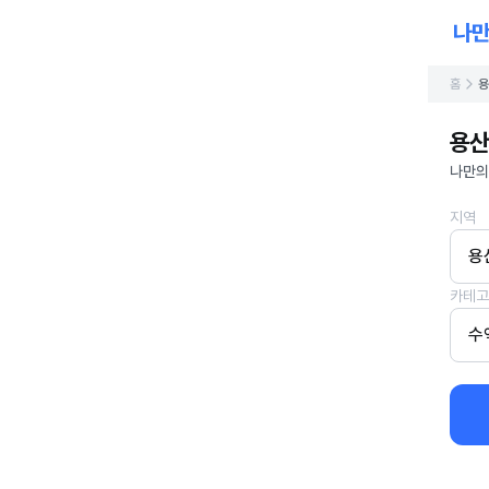
홈
용
용산
나만의
지역
용
카테고
수