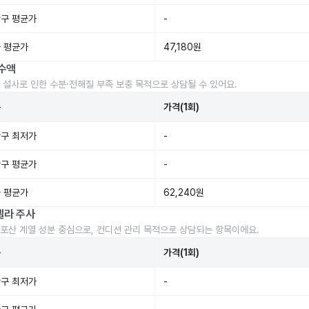
구 평균가
-
 평균가
47,180원
수액
 설사로 인한 수분·전해질 부족 보충 목적으로 상담될 수 있어요.
준
가격(1회)
구 최저가
-
구 평균가
-
 평균가
62,240원
렐라 주사
포산 계열 성분 중심으로, 컨디션 관리 목적으로 상담되는 항목이에요.
준
가격(1회)
구 최저가
-