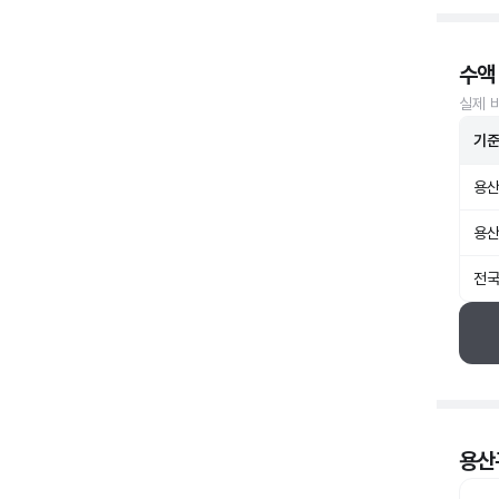
수액
실제 
기
용산
용산
전국
용산