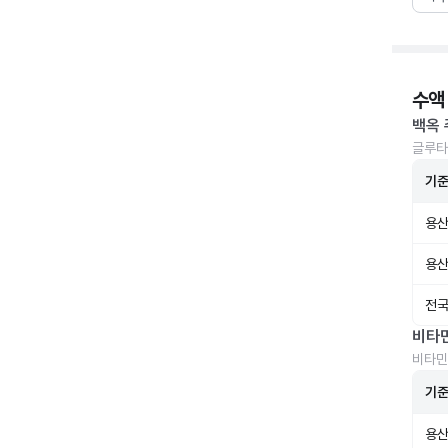
수액
백옥 
글루타
기
용산
용산
전국
비타
비타민
기
용산