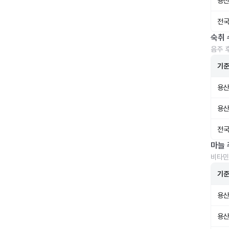
용산
전국
숙취 
음주 
기
용산
용산
전국
마늘 
비타민
기
용산
용산