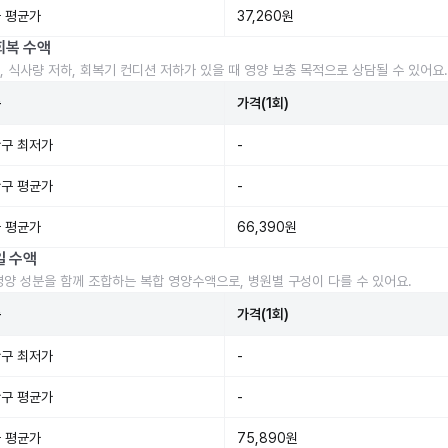
 평균가
37,260원
회복 수액
, 식사량 저하, 회복기 컨디션 저하가 있을 때 영양 보충 목적으로 상담될 수 있어요.
준
가격(1회)
구 최저가
-
구 평균가
-
 평균가
66,390원
일 수액
영양 성분을 함께 조합하는 복합 영양수액으로, 병원별 구성이 다를 수 있어요.
준
가격(1회)
구 최저가
-
구 평균가
-
 평균가
75,890원