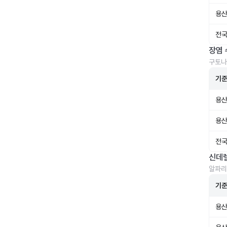
용산
전국
장염 
구토나
기
용산
용산
전국
신데
알파리
기
용산