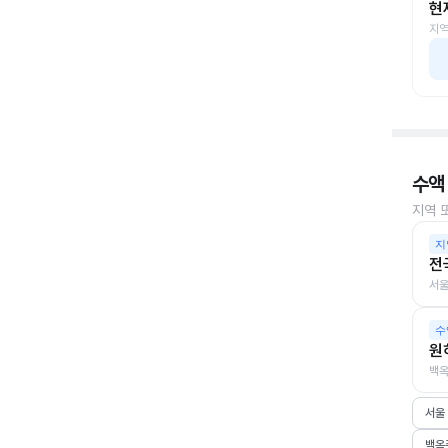
현
지역
수액
지역 
지
전
서울
수
원
백옥
서울
백옥