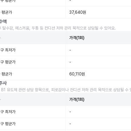
구 평균가
-
 평균가
37,640원
수액
후 탈수감, 메스꺼움, 두통 등 컨디션 저하 관리 목적으로 상담될 수 있어요.
준
가격(1회)
구 최저가
-
구 평균가
-
 평균가
60,110원
주사
 B1 유도체 관련 상담 항목으로, 피로감이나 컨디션 저하 관리 목적으로 상담될 수 
준
가격(1회)
구 최저가
-
구 평균가
-