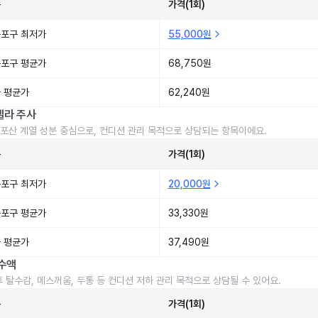
준
가격(1회)
포구 최저가
55,000원
포구 평균가
68,750원
 평균가
62,240원
렐라 주사
포산 계열 성분 중심으로, 컨디션 관리 목적으로 상담되는 항목이에요.
준
가격(1회)
포구 최저가
20,000원
포구 평균가
33,330원
 평균가
37,490원
수액
후 탈수감, 메스꺼움, 두통 등 컨디션 저하 관리 목적으로 상담될 수 있어요.
준
가격(1회)