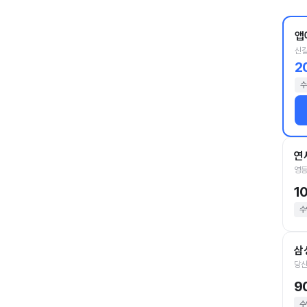
앱
신길
2
수
연
영등
1
수
삼
당산
9
수