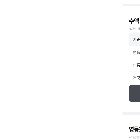
수액
실제 
기
영등
영등
전국
영등
선택한