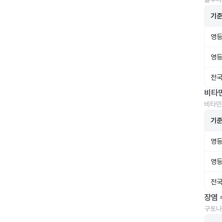
기
영등
영등
전국
비타
비타민
기
영등
영등
전국
장염 
구토나