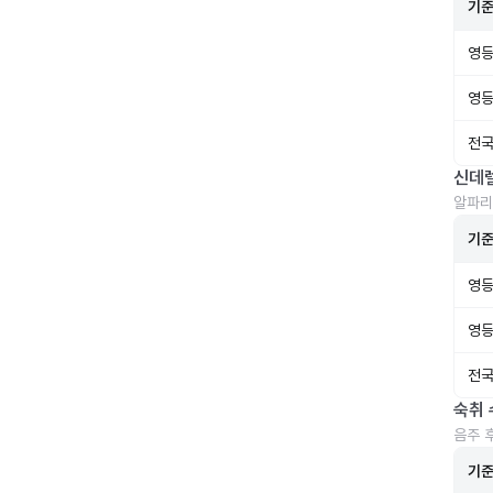
기
영등
영등
전국
신데
알파리
기
영등
영등
전국
숙취 
음주 
기