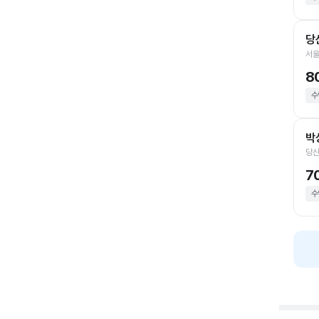
당
서울
8
수
박
당산
7
수