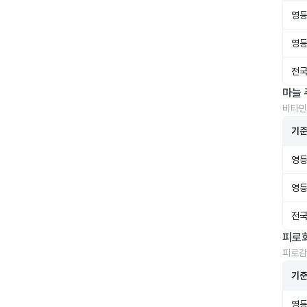
영등
영등
전국
마늘 
비타민
기
영등
영등
전국
피로
피로감
기
영등