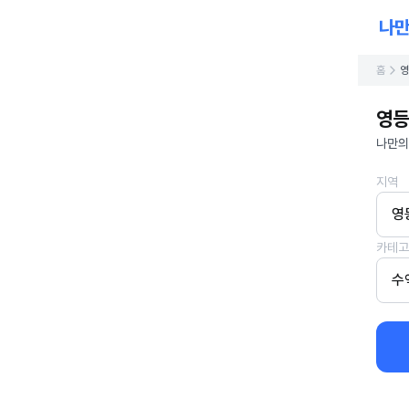
홈
영
영등
나만의
지역
영
카테고
수