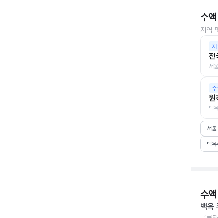
수액
지역 
지
전
서울
수
원
백옥
서울
백옥
수액
백옥 
글루타