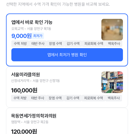
선택한 지역에서 수액 가격 확인이 가능한 병원을 비교해 보세요.
앱에서 바로 확인 가능
오목교역 • 서울 양천구 목1동
9,000원
최저가
수액 처방
태반 주사
장염 수액
감기 수액
피로회복 수액
백옥주사
앱에서 최저가 병원 확인
서울미라클의원
신정네거리역 • 서울 양천구 신정1동
160,000원
수액 처방
태반 주사
장염 수액
감기 수액
피로회복 수액
백옥주사
목동연세가정의학과의원
염창역 • 서울 양천구 목2동
120,000원