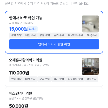
선택한 지역에서 수액 가격 확인이 가능한 병원을 비교해 보세요.
앱에서 바로 확인 가능
서울 성북구 길음제1동
15,000원
최저가
수액 처방
태반 주사
장염 수액
감기 수액
피로회복 수액
백옥주사
앱에서 최저가 병원 확인
오제홍재활의학과의원
성신여대입구역 • 서울 성북구 삼선동
110,000원
수액 처방
태반 주사
장염 수액
감기 수액
피로회복 수액
백옥주사
에스엔케이의원
길음역 • 서울 성북구 길음제1동
50,000원