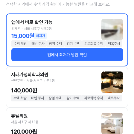
선택한 지역에서 수액 가격 확인이 가능한 병원을 비교해 보세요.
앱에서 바로 확인 가능
양재역 • 서울 서초구 서초2동
15,000원
최저가
수액 처방
태반 주사
장염 수액
감기 수액
피로회복 수액
백옥주사
앱에서 최저가 병원 확인
서래가정의학과의원
신반포역 • 서울 서초구 반포4동
140,000원
수액 처방
태반 주사
장염 수액
감기 수액
피로회복 수액
백옥주사
뷰웰의원
서울 서초구 서초1동
120,000원