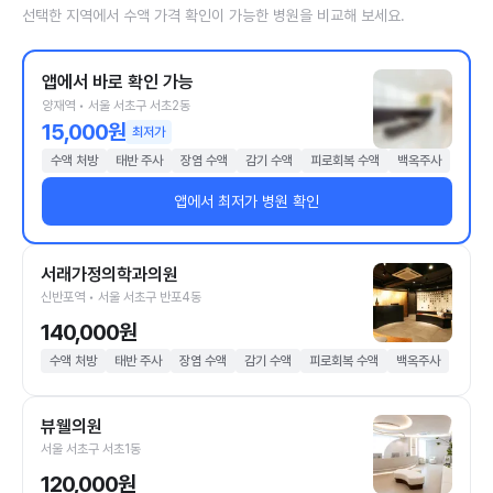
선택한 지역에서 수액 가격 확인이 가능한 병원을 비교해 보세요.
앱에서 바로 확인 가능
양재역 • 서울 서초구 서초2동
15,000원
최저가
수액 처방
태반 주사
장염 수액
감기 수액
피로회복 수액
백옥주사
앱에서 최저가 병원 확인
서래가정의학과의원
신반포역 • 서울 서초구 반포4동
140,000원
수액 처방
태반 주사
장염 수액
감기 수액
피로회복 수액
백옥주사
뷰웰의원
서울 서초구 서초1동
120,000원