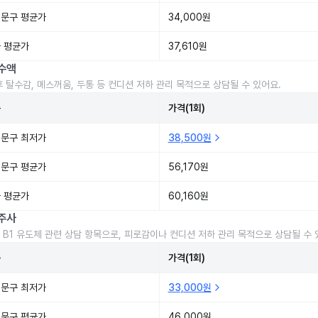
문구 평균가
34,000원
 평균가
37,610원
수액
후 탈수감, 메스꺼움, 두통 등 컨디션 저하 관리 목적으로 상담될 수 있어요.
준
가격(1회)
문구 최저가
38,500원
문구 평균가
56,170원
 평균가
60,160원
주사
 B1 유도체 관련 상담 항목으로, 피로감이나 컨디션 저하 관리 목적으로 상담될 수 
준
가격(1회)
문구 최저가
33,000원
문구 평균가
46,000원