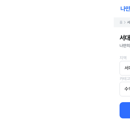
홈
서
서대
나만의
지역
서
카테고
수