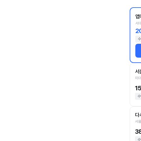
앱
서대
2
수
서
이대
1
수
다
서울
3
수