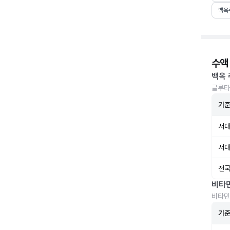
백옥
수액
백옥 
글루타
기
서대
서대
전국
비타
비타민
기