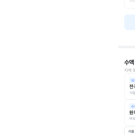
수액
지역 
지
전
서울
수
원
백옥
서울