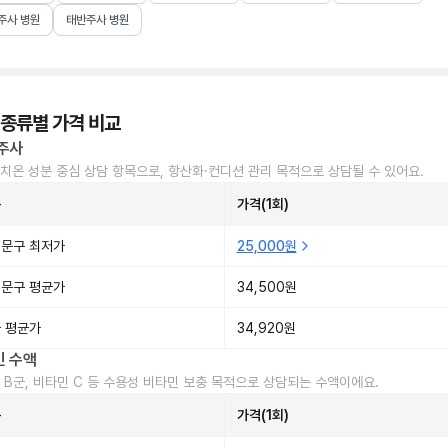
주사 병원
태반주사 병원
 종류별 가격 비교
주사
치온 성분 중심 상담 항목으로, 항산화·컨디션 관리 목적으로 상담될 수 있어요.
준
가격(1회)
문구 최저가
25,000원
문구 평균가
34,500원
 평균가
34,920원
민 수액
 B군, 비타민 C 등 수용성 비타민 보충 목적으로 상담되는 수액이에요.
준
가격(1회)