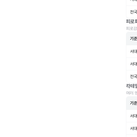
전국
피로
피로감
기
서대
서대
전국
칵테
여러 
기
서대
서대