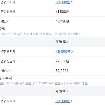
문구 최저가
33,000원
문구 평균가
41,500원
 평균가
47,430원
수액
 설사로 인한 수분·전해질 부족 보충 목적으로 상담될 수 있어요.
준
가격(1회)
문구 최저가
45,000원
문구 평균가
72,500원
 평균가
62,020원
렐라 주사
포산 계열 성분 중심으로, 컨디션 관리 목적으로 상담되는 항목이에요.
준
가격(1회)
문구 최저가
33,000원