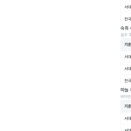
서대
전국
숙취 
음주 
기
서대
서대
전국
마늘 
비타민
기
서대
서대