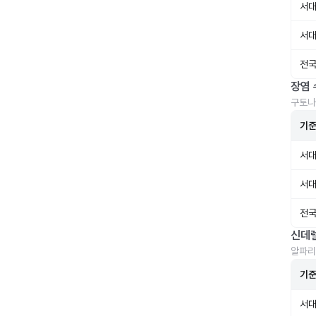
서대
서대
전국
장염 
구토나
기
서대
서대
전국
신데
알파리
기
서대