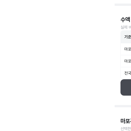
수액
실제 
기
마포
마포
전국
마포
선택한