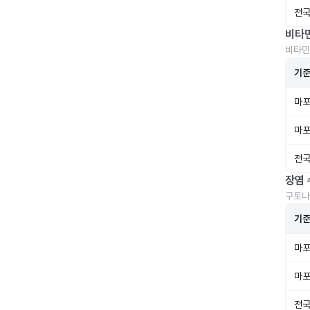
전국
비타
비타민
기
마포
마포
전국
장염 
구토나
기
마포
마포
전국