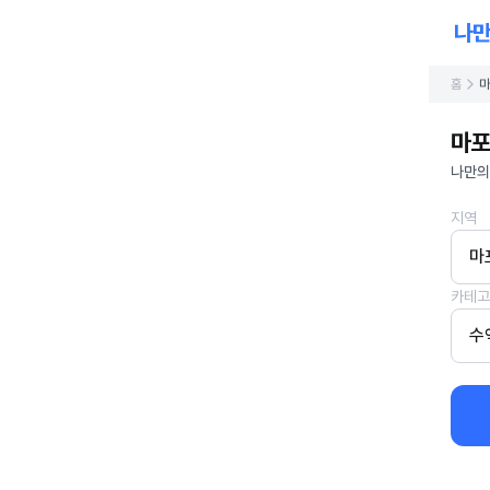
홈
마
마포
나만의
지역
마
카테고
수