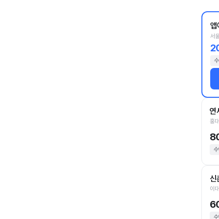
앱
서울
2
수
연
홍대
8
수
신
이대
6
수