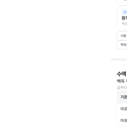
수
원
백옥
서울
백옥
수액
백옥 
글루타
기
마포
마포