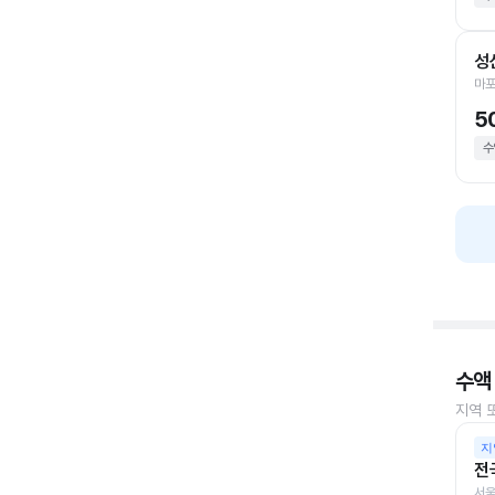
성
마포
5
수
수액
지역 
지
전
서울