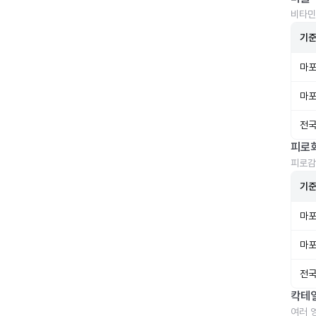
비타민
기
마포
마포
전국
피로
피로감
기
마포
마포
전국
칵테
여러 