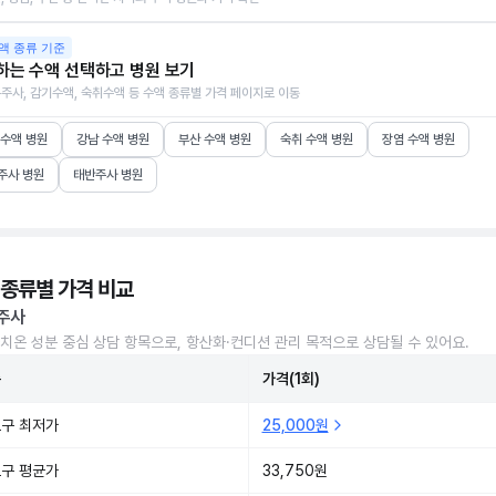
액 종류 기준
하는 수액 선택하고 병원 보기
주사, 감기수액, 숙취수액 등 수액 종류별 가격 페이지로 이동
 수액 병원
강남 수액 병원
부산 수액 병원
숙취 수액 병원
장염 수액 병원
주사 병원
태반주사 병원
 종류별 가격 비교
주사
치온 성분 중심 상담 항목으로, 항산화·컨디션 관리 목적으로 상담될 수 있어요.
준
가격(1회)
구 최저가
25,000원
구 평균가
33,750원