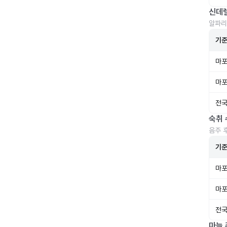
신데
알파리
기
마포
마포
전국
숙취 
음주 
기
마포
마포
전국
마늘 