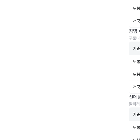
도봉
전국
장염 
구토나
기
도봉
도봉
전국
신데
알파리
기
도봉