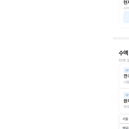
현
지역
수액
지역 
지
전
서울
수
원
백옥
서울
백옥