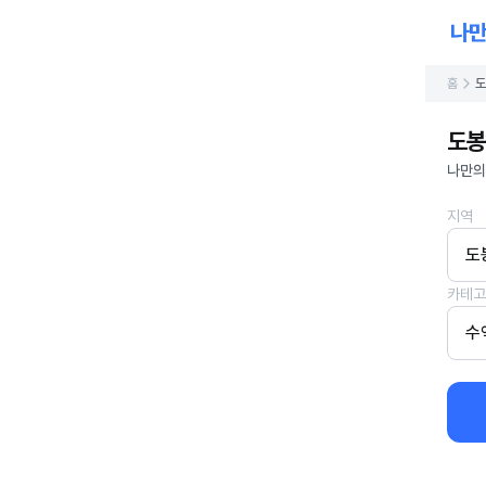
홈
도
도봉
나만의
지역
도
카테고
수