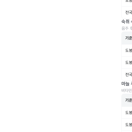
도봉
전국
숙취 
음주 
기
도봉
도봉
전국
마늘 
비타민
기
도봉
도봉