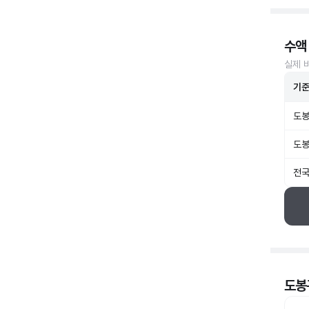
수액
실제 
기
도봉
도봉
전국
도봉