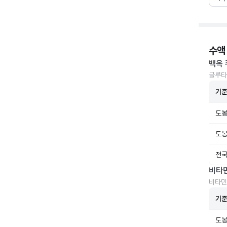
수액
백옥 
글루타
기
도봉
도봉
전국
비타
비타민
기
도봉