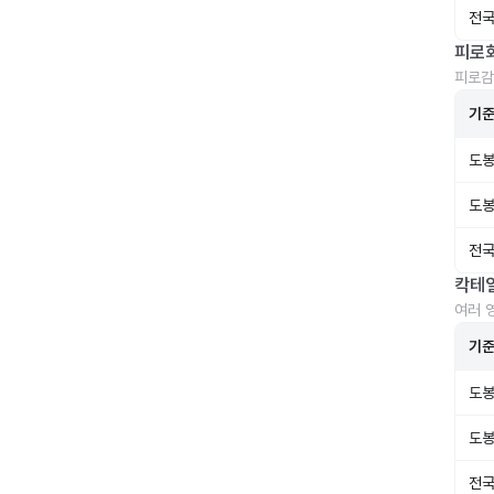
전국
피로
피로감
기
도봉
도봉
전국
칵테
여러 
기
도봉
도봉
전국