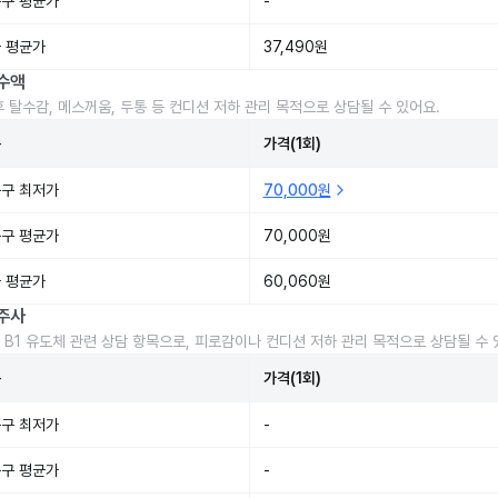
구 평균가
-
 평균가
37,490원
수액
후 탈수감, 메스꺼움, 두통 등 컨디션 저하 관리 목적으로 상담될 수 있어요.
준
가격(1회)
구 최저가
70,000원
구 평균가
70,000원
 평균가
60,060원
주사
 B1 유도체 관련 상담 항목으로, 피로감이나 컨디션 저하 관리 목적으로 상담될 수 
준
가격(1회)
구 최저가
-
구 평균가
-