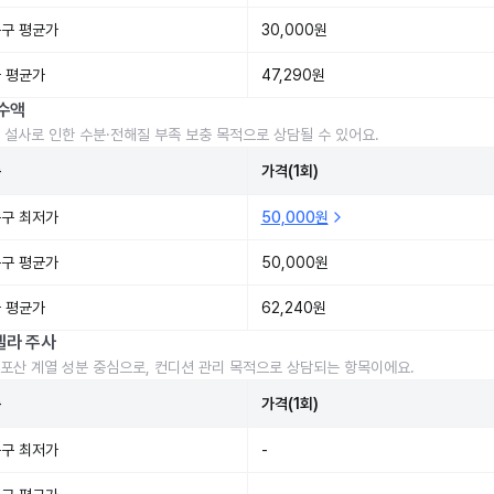
구 평균가
30,000원
 평균가
47,290원
수액
 설사로 인한 수분·전해질 부족 보충 목적으로 상담될 수 있어요.
준
가격(1회)
구 최저가
50,000원
구 평균가
50,000원
 평균가
62,240원
렐라 주사
포산 계열 성분 중심으로, 컨디션 관리 목적으로 상담되는 항목이에요.
준
가격(1회)
구 최저가
-