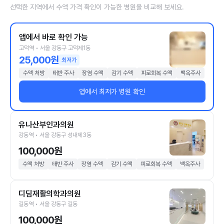
선택한 지역에서 수액 가격 확인이 가능한 병원을 비교해 보세요.
앱에서 바로 확인 가능
고덕역 • 서울 강동구 고덕제1동
25,000원
최저가
수액 처방
태반 주사
장염 수액
감기 수액
피로회복 수액
백옥주사
앱에서 최저가 병원 확인
유나산부인과의원
강동역 • 서울 강동구 성내제3동
100,000원
수액 처방
태반 주사
장염 수액
감기 수액
피로회복 수액
백옥주사
디딤재활의학과의원
길동역 • 서울 강동구 길동
100,000원