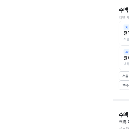
수액
지역 
지
전
서울
수
원
백옥
서울
백옥
수액
백옥 
글루타