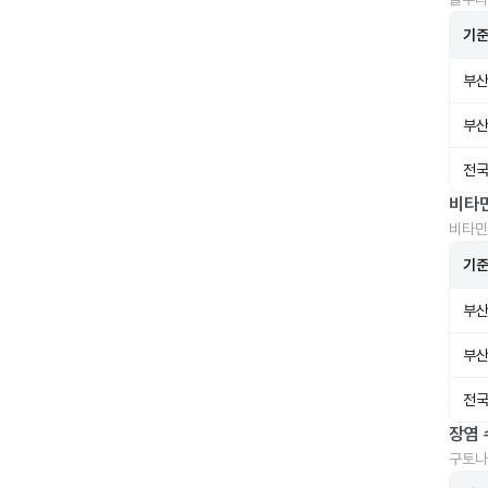
기
부산
부산
전국
비타
비타민
기
부산
부산
전국
장염 
구토나