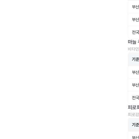
부산
부산
전국
마늘 
비타민
기
부산
부산
전국
피로
피로감
기
부산