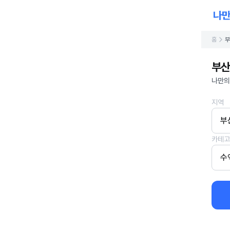
홈
부
부산
나만의
지역
부
카테고
수