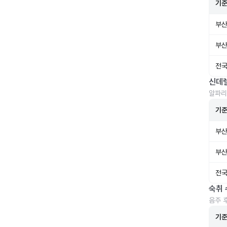
기
부산
부산
전국
신데
알파리
기
부산
부산
전국
숙취 
음주 
기