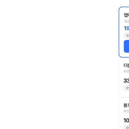
앱
개금
1
수
더
부전
3
수
봄
부산
1
수