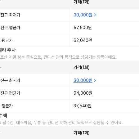
준
가격(1회)
진구 최저가
30,000원
진구 평균가
57,500원
 평균가
62,040원
렐라 주사
포산 계열 성분 중심으로, 컨디션 관리 목적으로 상담되는 항목이에요.
준
가격(1회)
진구 최저가
30,000원
진구 평균가
94,000원
 평균가
37,540원
수액
후 탈수감, 메스꺼움, 두통 등 컨디션 저하 관리 목적으로 상담될 수 있어요.
준
가격(1회)