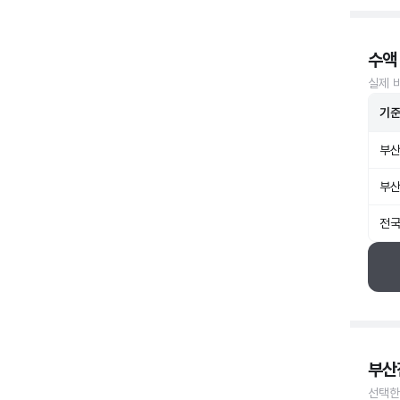
수액
실제 
기
부산
부산
전국
부산
선택한