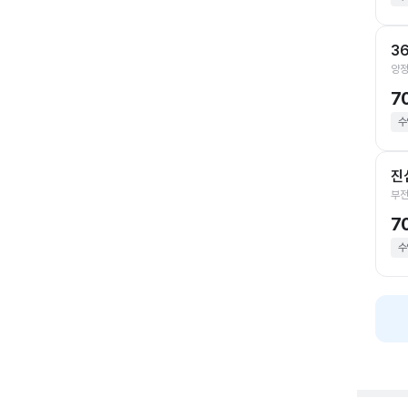
3
양정
7
수
진
부전
7
수